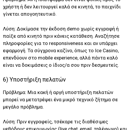
χρήστη ή δεν λειτουργεί καλά σε κινητά, το παιχνίδι
γίνεται απογοητευτικό.
Λύση: Δοκίμασε την έκδοση demo χωρίς εγγραφή ή
παίξε από κινητό πριν κάνεις κατάθεση. Αναζήτησε
πληροφορίες για το responsiveness και αν υπάρχει
εφαρμογή. Τα σύγχρονα καζίνο, όπως το Ice Casino,
επενδύουν στο mobile experience, αλλά πάντα καλό
είναι να δοκιμάσεις ο ίδιος/α σου πριν δεσμευτείς.
6) Υποστήριξη πελατών
Πρόβλημα: Μια κακή ή αργή υποστήριξη πελατών
μπορεί να μετατρέψει ένα μικρό τεχνικό ζήτημα σε
μεγάλο πρόβλημα.
Λύση: Πριν εγγραφείς, τσέκαρε τις διαθέσιμες
μεθόδους επικοινωνίας (live chat, email, τηλέφωνο) και