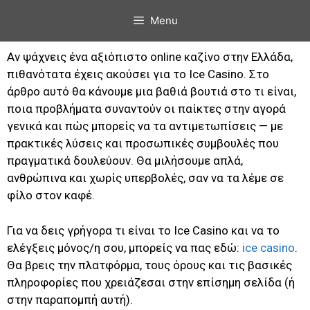
Menu
Αν ψάχνεις ένα αξιόπιστο online καζίνο στην Ελλάδα,
πιθανότατα έχεις ακούσει για το Ice Casino. Στο
άρθρο αυτό θα κάνουμε μια βαθιά βουτιά στο τι είναι,
ποια προβλήματα συναντούν οι παίκτες στην αγορά
γενικά και πώς μπορείς να τα αντιμετωπίσεις — με
πρακτικές λύσεις και προσωπικές συμβουλές που
πραγματικά δουλεύουν. Θα μιλήσουμε απλά,
ανθρώπινα και χωρίς υπερβολές, σαν να τα λέμε σε
φίλο στον καφέ.
Για να δεις γρήγορα τι είναι το Ice Casino και να το
ελέγξεις μόνος/η σου, μπορείς να πας εδώ:
ice casino
.
Θα βρεις την πλατφόρμα, τους όρους και τις βασικές
πληροφορίες που χρειάζεσαι στην επίσημη σελίδα (ή
στην παραπομπή αυτή).