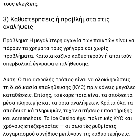
τους ελέγξεις.
3) Καθυστερήσεις ή προβλήματα στις
αναλήψεις
Πρόβλημα: Η μεγαλύτερη αγωνία των παικτών είναι να
πάρουν τα χρήματά τους γρήγορα και χωρίς
προβλήματα. Κάποια καζίνο καθυστερούν ή απαιτούν
υπερβολικά έγγραφα επαλήθευσης.
Λύση: Ο πιο ασφαλής τρόπος είναι να ολοκληρώσεις
τη διαδικασία επαλήθευσης (KYC) πριν κάνεις μεγάλες
καταθέσεις. Επίσης, τσέκαρε ποια είναι τα αποδεκτά
μέσα πληρωμής και τα όρια αναλήψεων. Κράτα όλα τα
αποδεικτικά πληρωμών, τυχόν αιτήσεις υποστήριξης
και screenshots. Το Ice Casino έχει πολιτικές KYC και
χρόνους επεξεργασίας — οι σωστές ρυθμίσεις
λογαριασμού συνήθως μειώνουν τις καθυστερήσεις.