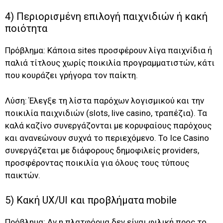
4) Περιορισμένη επιλογή παιχνιδιών ή κακή
ποιότητα
Πρόβλημα: Κάποια sites προσφέρουν λίγα παιχνίδια ή
παλιά τίτλους χωρίς ποικιλία προγραμματιστών, κάτι
που κουράζει γρήγορα τον παίκτη.
Λύση: Έλεγξε τη λίστα παρόχων λογισμικού και την
ποικιλία παιχνιδιών (slots, live casino, τραπέζια). Τα
καλά καζίνο συνεργάζονται με κορυφαίους παρόχους
και ανανεώνουν συχνά το περιεχόμενο. Το Ice Casino
συνεργάζεται με διάφορους δημοφιλείς providers,
προσφέροντας ποικιλία για όλους τους τύπους
παικτών.
5) Κακή UX/UI και προβλήματα mobile
Πρόβλημα: Αν η πλατφόρμα δεν είναι φιλική προς το