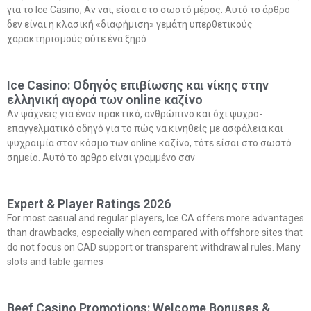
για το Ice Casino; Αν ναι, είσαι στο σωστό μέρος. Αυτό το άρθρο
δεν είναι η κλασική «διαφήμιση» γεμάτη υπερθετικούς
χαρακτηρισμούς ούτε ένα ξηρό
Ice Casino: Οδηγός επιβίωσης και νίκης στην
ελληνική αγορά των online καζίνο
Αν ψάχνεις για έναν πρακτικό, ανθρώπινο και όχι ψυχρο-
επαγγελματικό οδηγό για το πώς να κινηθείς με ασφάλεια και
ψυχραιμία στον κόσμο των online καζίνο, τότε είσαι στο σωστό
σημείο. Αυτό το άρθρο είναι γραμμένο σαν
Expert & Player Ratings 2026
For most casual and regular players, Ice CA offers more advantages
than drawbacks, especially when compared with offshore sites that
do not focus on CAD support or transparent withdrawal rules. Many
slots and table games
Beef Casino Promotions: Welcome Bonuses &