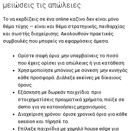
μειώσεις τις απώλειες
Το να κερδίζεις σε ένα online καζίνο δεν είναι μόνο
θέμα τύχης — είναι και θέμα στρατηγικής, πειθαρχίας
και σωστής διαχείρισης. Ακολουθούν πρακτικές
συμβουλές που μπορείς να εφαρμόσεις άμεσα.
Ορίστε σαφή όρια: μην υπερβαίνεις το ποσό
που έχεις ορίσει για απώλειες ή για κατάθεση.
Χρησιμοποίησε μπόνους με σύνεση: μην κυνηγάς
κάθε προσφορά. Διάλεξε εκείνες με δίκαιους
όρους.
Εξάσκηση με δωρεάν παιχνίδια: πριν
στοιχηματίσεις πραγματικά χρήματα, παίξε σε
demo για να κατανοήσεις μηχανισμούς.
Διαχείριση χρόνου: όρισε χρονικά όρια για κάθε
session και τήρησέ τα.
Επίλεξε παιχνίδια με χαμηλό house edge για