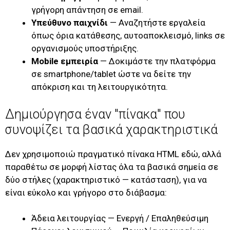
γρήγορη απάντηση σε email.
Υπεύθυνο παιχνίδι
— Αναζητήστε εργαλεία
όπως όρια κατάθεσης, αυτοαποκλεισμό, links σε
οργανισμούς υποστήριξης.
Mobile εμπειρία
— Δοκιμάστε την πλατφόρμα
σε smartphone/tablet ώστε να δείτε την
απόκριση και τη λειτουργικότητα.
Δημιούργησα έναν "πίνακα" που
συνοψίζει τα βασικά χαρακτηριστικά
Δεν χρησιμοποιώ πραγματικό πίνακα HTML εδώ, αλλά
παραθέτω σε μορφή λίστας όλα τα βασικά σημεία σε
δύο στήλες (χαρακτηριστικό — κατάσταση), για να
είναι εύκολο και γρήγορο στο διάβασμα:
Άδεια λειτουργίας — Ενεργή / Επαληθεύσιμη