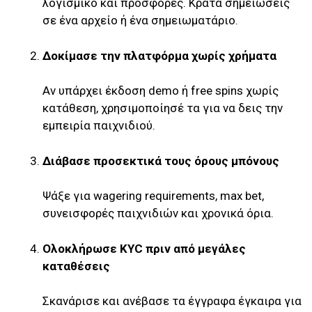
λογισμικό και προσφορές. Κράτα σημειώσεις
σε ένα αρχείο ή ένα σημειωματάριο.
Δοκίμασε την πλατφόρμα χωρίς χρήματα
Αν υπάρχει έκδοση demo ή free spins χωρίς
κατάθεση, χρησιμοποίησέ τα για να δεις την
εμπειρία παιχνιδιού.
Διάβασε προσεκτικά τους όρους μπόνους
Ψάξε για wagering requirements, max bet,
συνεισφορές παιχνιδιών και χρονικά όρια.
Ολοκλήρωσε KYC πριν από μεγάλες
καταθέσεις
Σκανάρισε και ανέβασε τα έγγραφα έγκαιρα για