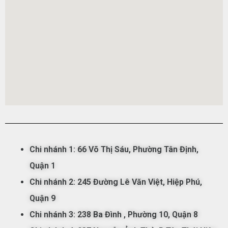
Chi nhánh 1:
66 Võ Thị Sáu,
Phường
Tân
Đ
ịnh,
Qu
ận
1
Chi nhánh 2: 245 Đường Lê Văn Việt, Hiệp Phú,
Quận 9
Chi nhánh 3: 238 Ba Đình
, Phường 10, Quận 8