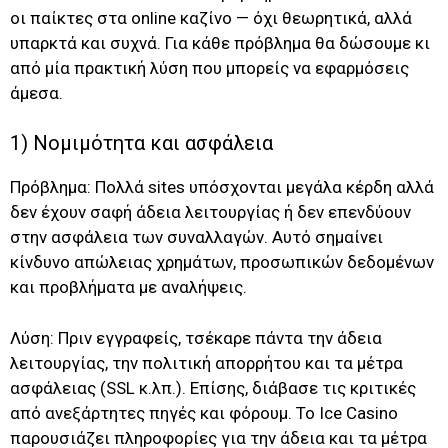
οι παίκτες στα online καζίνο — όχι θεωρητικά, αλλά
υπαρκτά και συχνά. Για κάθε πρόβλημα θα δώσουμε κι
από μία πρακτική λύση που μπορείς να εφαρμόσεις
άμεσα.
1) Νομιμότητα και ασφάλεια
Πρόβλημα: Πολλά sites υπόσχονται μεγάλα κέρδη αλλά
δεν έχουν σαφή άδεια λειτουργίας ή δεν επενδύουν
στην ασφάλεια των συναλλαγών. Αυτό σημαίνει
κίνδυνο απώλειας χρημάτων, προσωπικών δεδομένων
και προβλήματα με αναλήψεις.
Λύση: Πριν εγγραφείς, τσέκαρε πάντα την άδεια
λειτουργίας, την πολιτική απορρήτου και τα μέτρα
ασφάλειας (SSL κ.λπ.). Επίσης, διάβασε τις κριτικές
από ανεξάρτητες πηγές και φόρουμ. Το Ice Casino
παρουσιάζει πληροφορίες για την άδεια και τα μέτρα