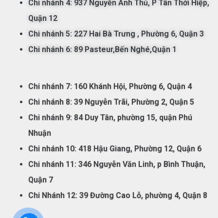
Chi nhánh 4: 937 Nguyễn Ảnh Thủ, P Tân Thới Hiệp,
Quận 12
Chi nhánh 5:
227 Hai Bà Trưng , Phường 6, Quận 3
Chi nhánh 6: 89 Pasteur,Bến Nghé,Quận 1
Chi nhánh 7:
160 Khánh Hội, Phường 6, Quận 4
Chi nhánh 8: 39 Nguyễn Trãi, Phường 2, Quận 5
Chi nhánh 9: 84 Duy Tân, phường 15, quận Phú
Nhuận
Chi nhánh 10: 418 Hậu Giang, Phường 12, Quận 6
Chi nhánh 11: 346 Nguyễn Văn Linh, p Bình Thuận,
Quận 7
Chi Nhánh 12: 39 Đường Cao Lỗ, phường 4, Quận 8