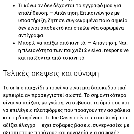
Τι κάνω αν δεν δέχονται το έγγραφό μου για
επαλήθευση; — Απάντηση: Επικοινώνησε με
υποστήριξη, ζήτησε συγκεκριμένα ποιο σημείο
δεν είναι αποδεκτό και στείλε νέα σαρωμένα
αντίγραφα.
Μπορώ να παίξω από κινητό; — Απάντηση: Ναι,
η πλειονότητα των παιχνιδιών είναι responsive
και παίζονται από το κινητό.
Τελικές σκέψεις και σύνοψη
Το online παιχνίδι μπορεί να είναι μια διασκεδαστική
εμπειρία αν προσεγγιστεί σωστά. Το σημαντικότερο
είναι να παίζεις με γνώση, να σέβεσαι τα όριά σου και
να επιλέγεις πλατφόρμες που προάγουν την ασφάλεια
και τη διαφάνεια. Το Ice Casino είναι μια επιλογή που
αξίζει έλεγχο — έχει σοβαρές βάσεις, συνεργασίες με
αξιόπιστους παρόχους και εργαλεία για ασφαλές