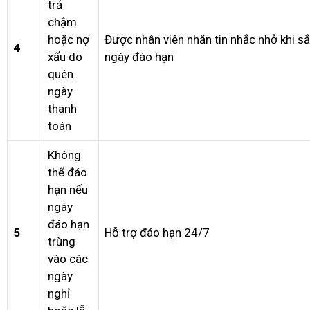
trả
chậm
hoặc nợ
Được nhân viên nhắn tin nhắc nhở khi s
4
xấu do
ngày đáo hạn
quên
ngày
thanh
toán
Không
thể đáo
hạn nếu
ngày
đáo hạn
5
Hỗ trợ đáo hạn 24/7
trùng
vào các
ngày
nghỉ