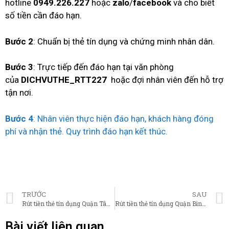
hotline
0949.226.227
hoặc
zalo
/
facebook
và cho biết
số tiền cần đáo hạn.
Bước 2
: Chuẩn bị thẻ tín dụng và chứng minh nhân dân.
Bước 3
: Trực tiếp đến đáo hạn tại văn phòng
của
DICHVUTHE_RTT227
hoặc đợi nhân viên đến hỗ trợ
tận nơi.
Bước 4
: Nhân viên thực hiện đáo hạn, khách hàng đóng
phí và nhận thẻ. Quy trình đáo hạn kết thúc.
TRƯỚC
SAU
Rút tiền thẻ tín dụng Quận Tân Bình – đáo hạn thẻ tín dụng Quận Tân Bình
Rút tiền thẻ tín dụng Quận Bình Tân – đáo hạn thẻ tín dụng Quận Bình Tân
Bài viết liên quan