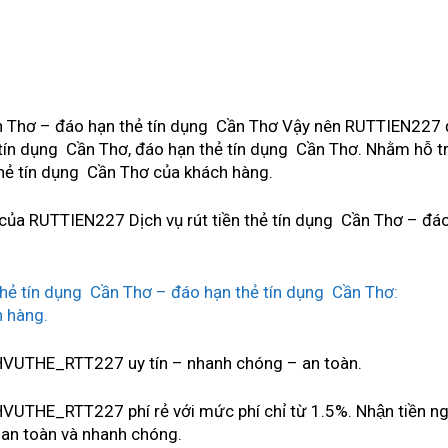
ần Thơ – đáo hạn thẻ tín dụng Cần Thơ Vậy nên RUTTIEN227
hẻ tín dụng Cần Thơ, đáo hạn thẻ tín dụng Cần Thơ. Nhằm hỗ t
thẻ tín dụng Cần Thơ của khách hàng.
c của RUTTIEN227 Dịch vụ rút tiền thẻ tín dụng Cần Thơ – đá
 thẻ tín dụng Cần Thơ – đáo hạn thẻ tín dụng Cần Thơ:
 hàng.
ICHVUTHE_RTT227 uy tín – nhanh chóng – an toàn.
i DICHVUTHE_RTT227 phí rẻ với mức phí chỉ từ 1.5%. Nhận tiền n
n, an toàn và nhanh chóng.