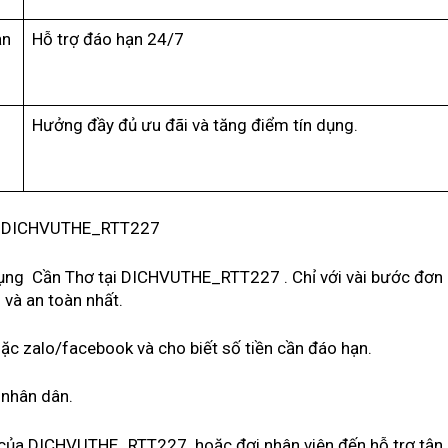
ạn
Hỗ trợ đáo hạn 24/7
Hưởng đầy đủ ưu đãi và tăng điểm tín dụng.
tại DICHVUTHE_RTT227
dụng Cần Thơ tại DICHVUTHE_RTT227 . Chỉ với vài bước đơn 
và an toàn nhất.
ặc zalo/facebook và cho biết số tiền cần đáo hạn.
 nhân dân.
g của DICHVUTHE_RTT227 hoặc đợi nhân viên đến hỗ trợ tận 