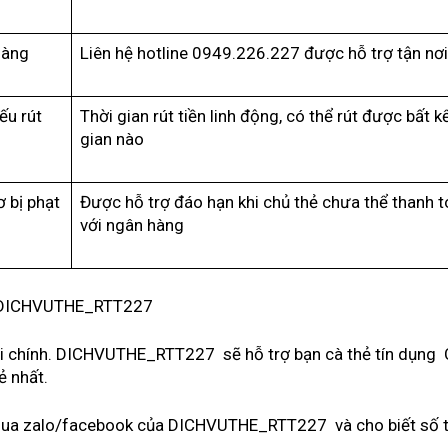
hàng
Liên hệ hotline 0949.226.227 được hỗ trợ tận nơi
ếu rút
Thời gian rút tiền linh động, có thể rút được bất k
gian nào
ơ bị phạt
Được hỗ trợ đáo hạn khi chủ thẻ chưa thể thanh 
với ngân hàng
ại DICHVUTHE_RTT227
tài chính. DICHVUTHE_RTT227 sẽ hỗ trợ bạn cà thẻ tín dụng
ẻ nhất.
 qua zalo/facebook của DICHVUTHE_RTT227 và cho biết số t