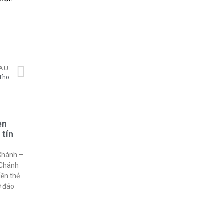
AU
 Tho
ện
 tín
 Chánh –
 Chánh
iền thẻ
ợ đáo