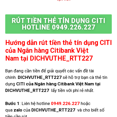
RÚT TIỀN THẺ TÍN DỤNG CITI
HOTLINE 0949.226.227
Hướng dẫn rút tiền thẻ tín dụng
CITI
của Ngân hàng Citibank Việt
Nam
tại DICHVUTHE_RTT227
Bạn đang cần tiền để giải quyết các vấn đề tài
chính.
DICHVUTHE_RTT227
sẽ hỗ trợ bạn cà thẻ tín
dụng
CITI của Ngân hàng Citibank Việt Nam
tại
DICHVUTHE_RTT227
lấy tiền với phí rẻ nhất.
Bước 1
: Liên hệ hotline
0949.226.227
hoặc
qua
zalo
của
DICHVUTHE_RTT227
và cho biết số
tiền cần rút