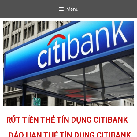
Menu
RÚT TIỀN THẺ TÍN DỤNG CITIBANK
ĐÁO HẠN THẺ TÍN DỤNG
CITIBANK