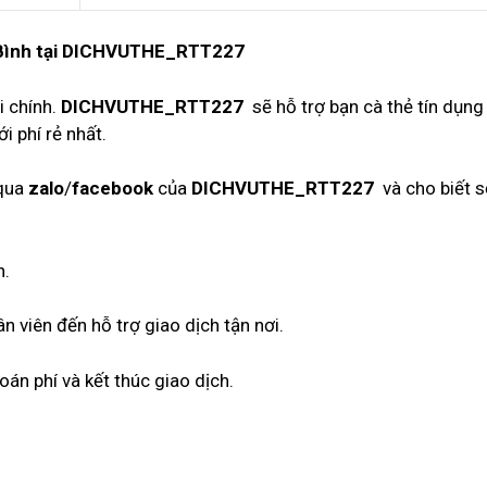
n Bình tại DICHVUTHE_RTT227
i chính.
DICHVUTHE_RTT227
sẽ hỗ trợ bạn cà thẻ tín dụn
ới phí rẻ nhất.
qua
zalo
/
facebook
của
DICHVUTHE_RTT227
và cho biết s
n.
n viên đến hỗ trợ giao dịch tận nơi.
oán phí và kết thúc giao dịch.