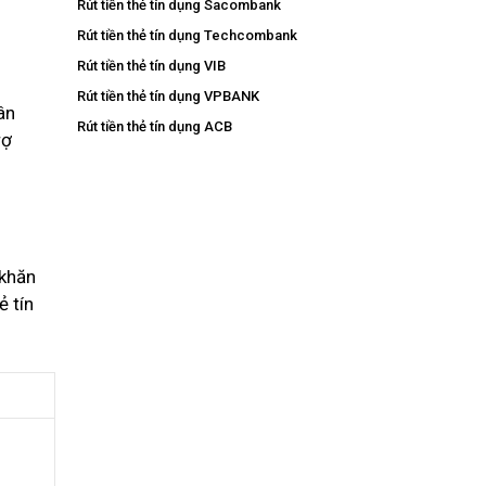
Rút tiền thẻ tín dụng Sacombank
Rút tiền thẻ tín dụng Techcombank
Rút tiền thẻ tín dụng VIB
Rút tiền thẻ tín dụng VPBANK
ân
Rút tiền thẻ tín dụng ACB
rợ
 khăn
ẻ tín