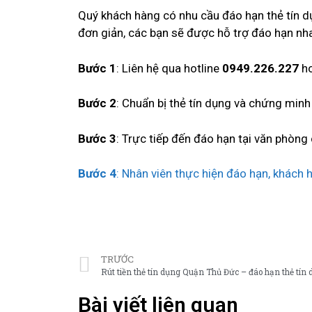
Quý khách hàng có nhu cầu đáo hạn thẻ tín 
đơn giản, các bạn sẽ được hỗ trợ đáo hạn nh
Bước 1
: Liên hệ qua hotline
0949.226.227
h
Bước 2
: Chuẩn bị thẻ tín dụng và chứng minh
Bước 3
: Trực tiếp đến đáo hạn tại văn phòng
Bước 4
: Nhân viên thực hiện đáo hạn, khách 
TRƯỚC
Bài viết liên quan