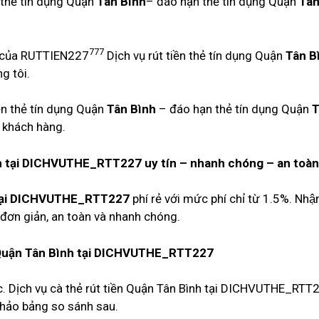
n thẻ tín dụng Quận
Tân Bình
– đáo hạn thẻ tín dụng Quận
Tâ
777
c của RUTTIEN227
Dịch vụ rút tiền thẻ tín dụng Quận
Tân B
g tôi.
iền thẻ tín dụng Quận
Tân Bình
– đáo hạn thẻ tín dụng Quận
T
 khách hàng.
ình tại DICHVUTHE_RTT227 uy tín – nhanh chóng – an toàn
 tại DICHVUTHE_RTT227
phí rẻ với mức phí chỉ từ 1.5%. Nhận
c đơn giản, an toàn và nhanh chóng.
g Quận Tân Bình tại DICHVUTHE_RTT227
hác. Dịch vụ cà thẻ rút tiền Quận Tân Bình tại DICHVUTHE_RTT
 khảo bảng so sánh sau.