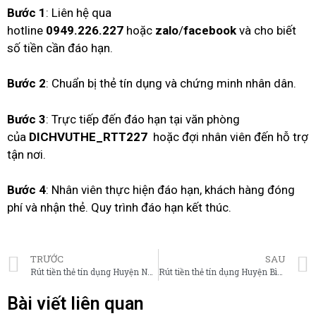
Bước 1
: Liên hệ qua
hotline
0949.226.227
hoặc
zalo
/
facebook
và cho biết
số tiền cần đáo hạn.
Bước 2
: Chuẩn bị thẻ tín dụng và chứng minh nhân dân.
Bước 3
: Trực tiếp đến đáo hạn tại văn phòng
của
DICHVUTHE_RTT227
hoặc đợi nhân viên đến hỗ trợ
tận nơi.
Bước 4
: Nhân viên thực hiện đáo hạn, khách hàng đóng
phí và nhận thẻ. Quy trình đáo hạn kết thúc.
TRƯỚC
SAU
Rút tiền thẻ tín dụng Huyện Nhà Bè – đáo hạn thẻ tín dụng Huyện Nhà Bè
Rút tiền thẻ tín dụng Huyện Bình Chánh – đáo hạn thẻ tín dụng Huyện Bình Chánh
Bài viết liên quan