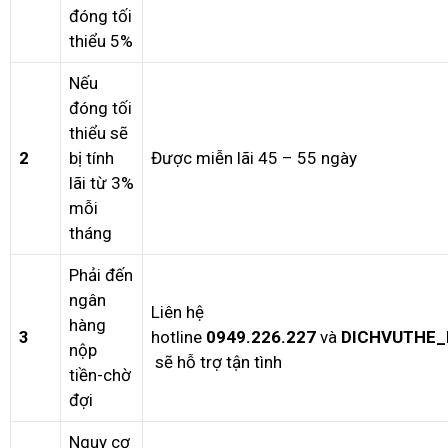
đóng tối
thiểu 5%
Nếu
đóng tối
thiểu sẽ
2
bị tính
Được miễn lãi 45 – 55 ngày
lãi từ 3%
mỗi
tháng
Phải đến
ngân
Liên hệ
hàng
3
hotline
0949.226.227
và
DICHVUTHE_
nộp
sẽ hỗ trợ tận tình
tiền-chờ
đợi
Nguy cơ