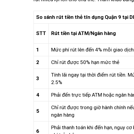
So sánh rút tiền thẻ tín dụng Quận 9 t
STT
Rút tiền tại ATM/Ngân hàng
1
Mức phí rút lên đến 4% mỗi giao dịch
2
Chỉ rút được 50% hạn mức thẻ
Tính lãi ngay tại thời điểm rút tiền. Mứ
3
2.5%
4
Phải đến trực tiếp ATM hoặc ngân h
Chỉ rút được trong giờ hành chính nếu
5
ngân hàng
Phải thanh toán khi đến hạn, nguy cơ 
6