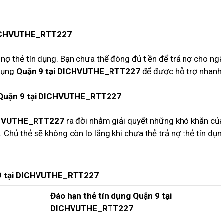
 DICHVUTHE_RTT227
nợ thẻ tín dụng. Bạn chưa thể đóng đủ tiền để trả nợ cho ng
 dụng
Quận 9 tại DICHVUTHE_RTT227
để được hỗ trợ nhanh
g Quận 9 tại DICHVUTHE_RTT227
ICHVUTHE_RTT227
ra đời nhằm giải quyết những khó khăn củ
 Chủ thẻ sẽ không còn lo lắng khi chưa thẻ trả nợ thẻ tín dụn
n 9 tại DICHVUTHE_RTT227
Đáo hạn thẻ tín dụng Quận 9 tại
DICHVUTHE_RTT227