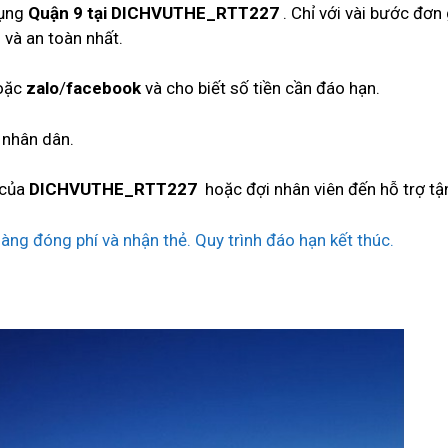
dụng
Quận 9 tại DICHVUTHE_RTT227
. Chỉ với vài bước đơn 
và an toàn nhất.
oặc
zalo
/
facebook
và cho biết số tiền cần đáo hạn.
 nhân dân.
 của
DICHVUTHE_RTT227
hoặc đợi nhân viên đến hỗ trợ tận
hàng đóng phí và nhận thẻ. Quy trình đáo hạn kết thúc.