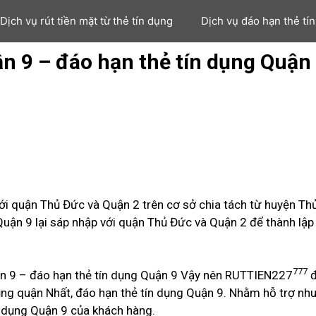
Dịch vụ rút tiền mặt từ thẻ tín dụng
Dịch vụ đáo hạn thẻ tí
ận 9 – đáo hạn thẻ tín dụng Quận
i quận Thủ Đức và Quận 2 trên cơ sở chia tách từ huyện Th
uận 9 lại sáp nhập với quận Thủ Đức và Quận 2 để thành lập
777
uận 9 – đáo hạn thẻ tín dụng Quận 9 Vậy nên RUTTIEN227
đ
 dụng quận Nhất, đáo hạn thẻ tín dụng Quận 9. Nhằm hỗ trợ nh
ín dụng Quận 9 của khách hàng.