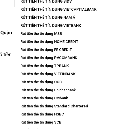
RÚT TIỀN THẺ TÍN DỤNG BIDV
RÚT TIỀN THẺ TÍN DỤNG VIETCAPITALBANK
RÚT TIỀN THẺ TÍN DỤNG NAM Á
RÚT TIỀN THẺ TÍN DỤNG VIETBANK
g
Quận
Rút tiền thẻ tín dụng MSB
Rút tiền thẻ tín dụng HOME CREDIT
Rút tiền thẻ tín dụng FE CREDIT
ố tiền
Rút tiền thẻ tín dụng PVCOMBANK
Rút tiền thẻ tín dụng TPBANK
Rút tiền thẻ tín dụng VIETINBANK
Rút tiền thẻ tín dụng OCB
Rút tiền thẻ tín dụng Shinhanbank
Rút tiền thẻ tín dụng Citibank
Rút tiền thẻ tín dụng Standard Chartered
Rút tiền thẻ tín dụng HSBC
Rút tiền thẻ tín dụng SCB