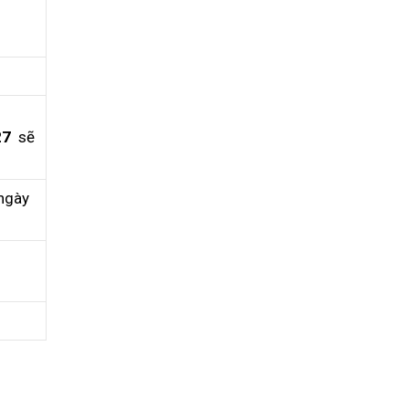
27
sẽ
 ngày