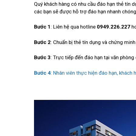
Quý khách hàng có nhu cầu đáo hạn thẻ tín 
các bạn sẽ được hỗ trợ đáo hạn nhanh chóng 
Bước 1
: Liên hệ qua hotline
0949.226.227
h
Bước 2
: Chuẩn bị thẻ tín dụng và chứng minh
Bước 3
: Trực tiếp đến đáo hạn tại văn phòng
Bước 4
: Nhân viên thực hiện đáo hạn, khách 