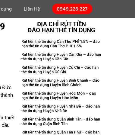
n dụng
Liên Hệ
0949.226.227
ĐỊA CHỈ RÚT TIỀN
 9
ĐÁO HẠN THẺ TÍN DỤNG
Rút tiền thẻ tín dụng Cần Thơ PHÍ 1.5% – đáo
hạn thẻ tín dụng Cần Thơ PHÍ 1.5%
Rút tiền thẻ tín dụng Huyện Cần Giờ – đáo hạn
thẻ tín dụng Huyện Cần Giờ
Rút tiền thẻ tín dụng Huyện Củ Chi – đáo hạn
thẻ tín dụng Huyện Củ Chi
Rút tiền thẻ tín dụng Huyện Bình Chánh – đáo
hạn thẻ tín dụng Huyện Bình Chánh
ủ Đức
Rút tiền thẻ tín dụng Huyện Hóc Môn – đáo
 thành
hạn thẻ tín dụng Huyện Hóc Môn
Rút tiền thẻ tín dụng Huyện Nhà Bè – đáo hạn
thẻ tín dụng Huyện Nhà Bè
ã thiết
Rút tiền thẻ tín dụng Quận Bình Tân – đáo hạn
thẻ tín dụng Quận Bình Tân
u cầu
Rút tiền thẻ tín dụng Quận Tân Phú – đáo hạn