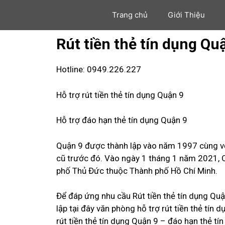
Trang chủ
Giới Thiệu
Rút tiền thẻ tín dụng Qu
Hotline: 0949.226.227
Hỗ trợ rút tiền thẻ tín dụng Quận 9
Hỗ trợ đáo hạn thẻ tín dụng Quận 9
Quận 9 được thành lập vào năm 1997 cùng vớ
cũ trước đó. Vào ngày 1 tháng 1 năm 2021, Q
phố Thủ Đức thuộc Thành phố Hồ Chí Minh.
Để đáp ứng nhu cầu Rút tiền thẻ tín dụng Q
lập tại đây văn phòng hỗ trợ rút tiền thẻ tín
rút tiền thẻ tín dụng Quận 9 – đáo hạn thẻ t