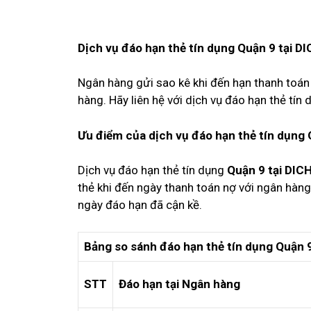
Dịch vụ đáo hạn thẻ tín dụng Quận 9 tại
Ngân hàng gửi sao kê khi đến hạn thanh toán 
hàng. Hãy liên hệ với dịch vụ đáo hạn thẻ tín
Ưu điểm của dịch vụ đáo hạn thẻ tín dụn
Dịch vụ đáo hạn thẻ tín dụng
Quận 9 tại D
thẻ khi đến ngày thanh toán nợ với ngân hàng.
ngày đáo hạn đã cận kề.
Bảng so sánh đáo hạn thẻ tín dụng Quậ
STT
Đáo hạn tại Ngân hàng