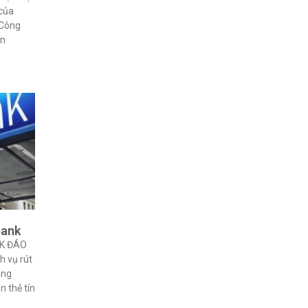
 của
 Công
ạn
bank
NK ĐÁO
 vụ rút
àng
n thẻ tín