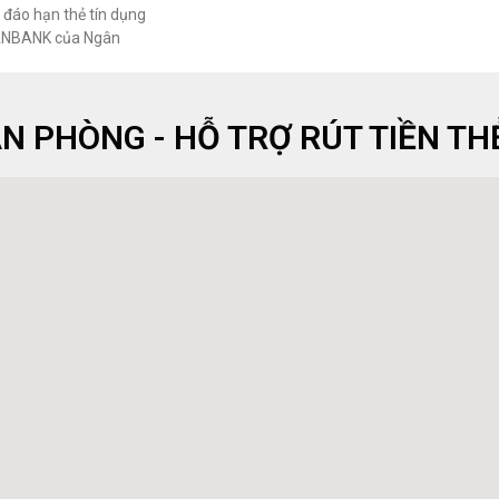
 đáo hạn thẻ tín dụng
NBANK của Ngân
ĂN PHÒNG - HỖ TRỢ RÚT TIỀN TH