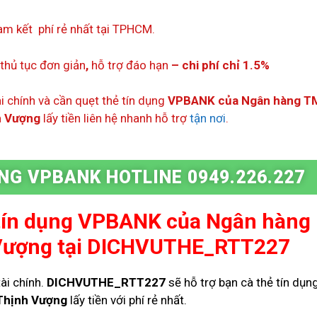
m kết phí rẻ nhất tại TPHCM.
thủ tục đơn giản
,
hỗ trợ đáo hạn
– chi phí chỉ 1.5%
i chính và cần quẹt thẻ tín dụng
VPBANK của Ngân hàng 
h Vượng
lấy tiền liên hệ nhanh hỗ trợ
tận
nơi
.
ỤNG VPBANK HOTLINE 0949.226.227
tín dụng
VPBANK của Ngân hàng
Vượng
tại DICHVUTHE_RTT227
ài chính.
DICHVUTHE_RTT227
sẽ hỗ trợ bạn cà thẻ tín dụn
Thịnh Vượng
lấy tiền với phí rẻ nhất.