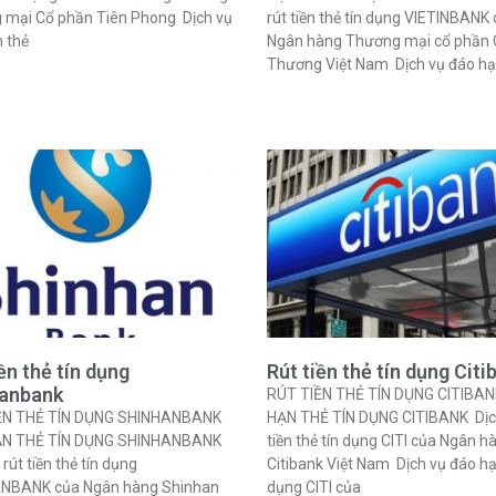
 mại Cổ phần Tiên Phong Dịch vụ
rút tiền thẻ tín dụng VIETINBANK
 thẻ
Ngân hàng Thương mại cổ phần
Thương Việt Nam Dịch vụ đáo h
ền thẻ tín dụng
Rút tiền thẻ tín dụng Citi
hanbank
RÚT TIỀN THẺ TÍN DỤNG CITIBA
ỀN THẺ TÍN DỤNG SHINHANBANK
HẠN THẺ TÍN DỤNG CITIBANK Dịch
ẠN THẺ TÍN DỤNG SHINHANBANK
tiền thẻ tín dụng CITI của Ngân h
rút tiền thẻ tín dụng
Citibank Việt Nam Dịch vụ đáo hạ
NBANK của Ngân hàng Shinhan
dụng CITI của