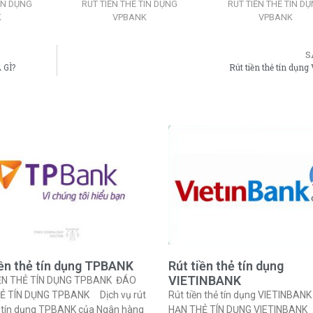
ÍN DỤNG
RÚT TIỀN THẺ TÍN DỤNG
RÚT TIỀN THẺ TÍN D
K
VPBANK
VPBANK
S
 GÌ?
Rút tiền thẻ tín dụng
iền thẻ tín dụng TPBANK
Rút tiền thẻ tín dụng
VIETINBANK
ỀN THẺ TÍN DỤNG TPBANK ĐÁO
Ẻ TÍN DỤNG TPBANK Dịch vụ rút
Rút tiền thẻ tín dụng VIETINBAN
ẻ tín dụng TPBANK của Ngân hàng
HẠN THẺ TÍN DỤNG VIETINBANK 