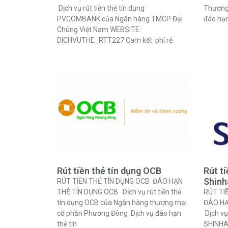
Dịch vụ rút tiền thẻ tín dụng
Thương
PVCOMBANK của Ngân hàng TMCP Đại
đáo hạn
Chúng Việt Nam WEBSITE:
DICHVUTHE_RTT227 Cam kết phí rẻ
Rút tiền thẻ tín dụng OCB
Rút ti
Shin
RÚT TIỀN THẺ TÍN DỤNG OCB ĐÁO HẠN
THẺ TÍN DỤNG OCB Dịch vụ rút tiền thẻ
RÚT TI
tín dụng OCB của Ngân hàng thương mại
ĐÁO H
cổ phần Phương Đông Dịch vụ đáo hạn
Dịch vụ 
thẻ tín
SHINHA