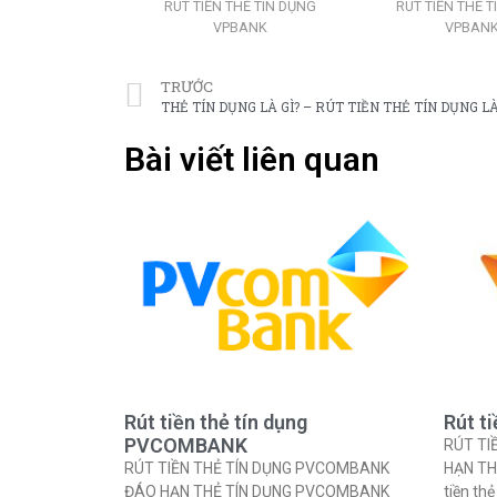
RÚT TIỀN THẺ TÍN DỤNG
RÚT TIỀN THẺ T
VPBANK
VPBAN
TRƯỚC
THẺ TÍN DỤNG LÀ GÌ? – RÚT TIỀN THẺ TÍN DỤNG LÀ
Bài viết liên quan
Rút tiền thẻ tín dụng
Rút t
PVCOMBANK
RÚT TI
RÚT TIỀN THẺ TÍN DỤNG PVCOMBANK
HẠN TH
ĐÁO HẠN THẺ TÍN DỤNG PVCOMBANK
tiền th