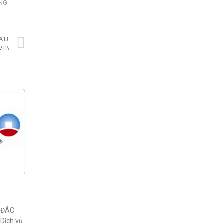
ỤNG
AU
 VIB
K ĐÁO
Dịch vụ