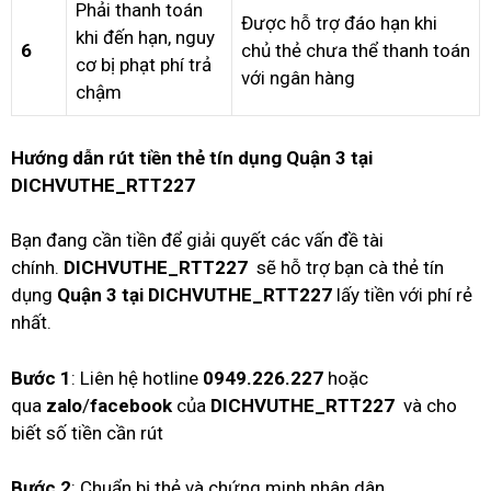
Phải thanh toán
Được hỗ trợ đáo hạn khi
khi đến hạn, nguy
6
chủ thẻ chưa thể thanh toán
cơ bị phạt phí trả
với ngân hàng
chậm
Hướng dẫn rút tiền thẻ tín dụng Quận 3 tại
DICHVUTHE_RTT227
Bạn đang cần tiền để giải quyết các vấn đề tài
chính.
DICHVUTHE_RTT227
sẽ hỗ trợ bạn cà thẻ tín
dụng
Quận 3 tại DICHVUTHE_RTT227
lấy tiền với phí rẻ
nhất.
Bước 1
: Liên hệ hotline
0949.226.227
hoặc
qua
zalo
/
facebook
của
DICHVUTHE_RTT227
và cho
biết số tiền cần rút
Bước 2
: Chuẩn bị thẻ và chứng minh nhân dân.