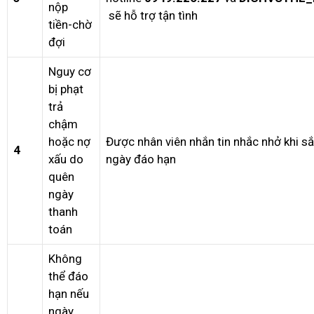
nộp
sẽ hỗ trợ tận tình
tiền-chờ
đợi
Nguy cơ
bị phạt
trả
chậm
hoặc nợ
Được nhân viên nhắn tin nhắc nhở khi s
4
xấu do
ngày đáo hạn
quên
ngày
thanh
toán
Không
thể đáo
hạn nếu
ngày