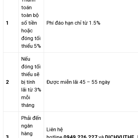
toán
toàn bộ
1
số tiền
Phí đáo hạn chỉ từ 1.5%
hoặc
đóng tối
thiểu 5%
Nếu
đóng tối
thiểu sẽ
2
bị tính
Được miễn lãi 45 – 55 ngày
lãi từ 3%
mỗi
tháng
Phải đến
ngân
Liên hệ
hàng
3
hotline
0949.226.227
và
DICHVUTHE_