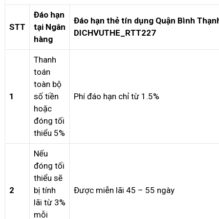
Đáo hạn
Đáo hạn thẻ tín dụng Quận Bình Thạnh
STT
tại Ngân
DICHVUTHE_RTT227
hàng
Thanh
toán
toàn bộ
1
số tiền
Phí đáo hạn chỉ từ 1.5%
hoặc
đóng tối
thiểu 5%
Nếu
đóng tối
thiểu sẽ
2
bị tính
Được miễn lãi 45 – 55 ngày
lãi từ 3%
mỗi