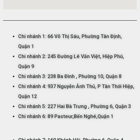
Chi nhánh 1:
66 Võ Thị Sáu,
Phường
Tân
Đ
ịnh,
Qu
ận
1
Chi nhánh 2: 245 Đường Lê Văn Việt, Hiệp Phú,
Quận 9
Chi nhánh 3: 238 Ba Đình
, Phường 10, Quận 8
Chi nhánh 4: 937 Nguyễn Ảnh Thủ, P Tân Thới Hiệp,
Quận 12
Chi nhánh 5:
227 Hai Bà Trưng , Phường 6, Quận 3
Chi nhánh 6: 89 Pasteur,Bến Nghé,Quận 1