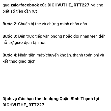
qua
zalo
/
facebook
của
DICHVUTHE_RTT227
và cho
biết số tiền cần rút
Bước 2
: Chuẩn bị thẻ và chứng minh nhân dân.
Bước 3
: Đến trực tiếp văn phòng hoặc đợi nhân viên đến
hỗ trợ giao dịch tận nơi.
Bước 4
: Nhận tiền mặt/chuyển khoản, thanh toán phí và
kết thúc giao dịch.
Dịch vụ đáo hạn thẻ tín dụng Quận Bình Thạnh tại
DICHVUTHE_RTT227