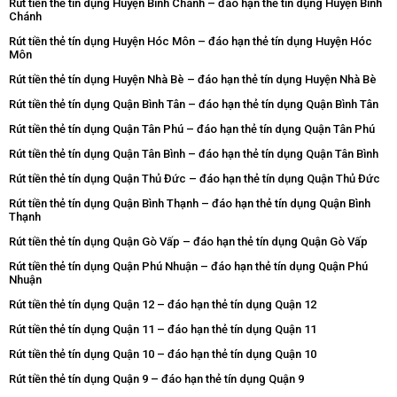
Rút tiền thẻ tín dụng Huyện Bình Chánh – đáo hạn thẻ tín dụng Huyện Bình
Chánh
Rút tiền thẻ tín dụng Huyện Hóc Môn – đáo hạn thẻ tín dụng Huyện Hóc
Môn
Rút tiền thẻ tín dụng Huyện Nhà Bè – đáo hạn thẻ tín dụng Huyện Nhà Bè
Rút tiền thẻ tín dụng Quận Bình Tân – đáo hạn thẻ tín dụng Quận Bình Tân
Rút tiền thẻ tín dụng Quận Tân Phú – đáo hạn thẻ tín dụng Quận Tân Phú
Rút tiền thẻ tín dụng Quận Tân Bình – đáo hạn thẻ tín dụng Quận Tân Bình
Rút tiền thẻ tín dụng Quận Thủ Đức – đáo hạn thẻ tín dụng Quận Thủ Đức
Rút tiền thẻ tín dụng Quận Bình Thạnh – đáo hạn thẻ tín dụng Quận Bình
Thạnh
Rút tiền thẻ tín dụng Quận Gò Vấp – đáo hạn thẻ tín dụng Quận Gò Vấp
Rút tiền thẻ tín dụng Quận Phú Nhuận – đáo hạn thẻ tín dụng Quận Phú
Nhuận
Rút tiền thẻ tín dụng Quận 12 – đáo hạn thẻ tín dụng Quận 12
Rút tiền thẻ tín dụng Quận 11 – đáo hạn thẻ tín dụng Quận 11
Rút tiền thẻ tín dụng Quận 10 – đáo hạn thẻ tín dụng Quận 10
Rút tiền thẻ tín dụng Quận 9 – đáo hạn thẻ tín dụng Quận 9