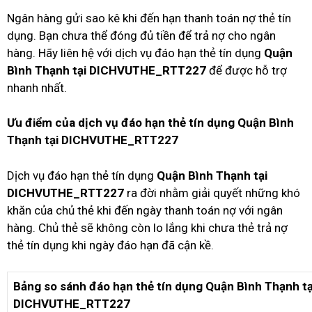
Ngân hàng gửi sao kê khi đến hạn thanh toán nợ thẻ tín
dụng. Bạn chưa thể đóng đủ tiền để trả nợ cho ngân
hàng. Hãy liên hệ với dịch vụ đáo hạn thẻ tín dụng
Quận
Bình Thạnh tại DICHVUTHE_RTT227
để được hỗ trợ
nhanh nhất.
Ưu điểm của dịch vụ đáo hạn thẻ tín dụng Quận Bình
Thạnh tại DICHVUTHE_RTT227
Dịch vụ đáo hạn thẻ tín dụng
Quận Bình Thạnh tại
DICHVUTHE_RTT227
ra đời nhằm giải quyết những khó
khăn của chủ thẻ khi đến ngày thanh toán nợ với ngân
hàng. Chủ thẻ sẽ không còn lo lắng khi chưa thẻ trả nợ
thẻ tín dụng khi ngày đáo hạn đã cận kề.
Bảng so sánh đáo hạn thẻ tín dụng Quận Bình Thạnh tạ
DICHVUTHE_RTT227