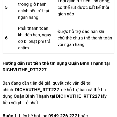
Thời gian rút tiền linh động,
trong giờ hành
5
có thể rút được bất kể thời
chính nếu rút tại
gian nào
ngân hàng
Phải thanh toán
Được hỗ trợ đáo hạn khi
khi đến hạn, nguy
6
chủ thẻ chưa thể thanh toán
cơ bị phạt phí trả
với ngân hàng
chậm
Hướng dẫn rút tiền thẻ tín dụng Quận Bình Thạnh tại
DICHVUTHE_RTT227
Bạn đang cần tiền để giải quyết các vấn đề tài
chính.
DICHVUTHE_RTT227
sẽ hỗ trợ bạn cà thẻ tín
dụng
Quận Bình Thạnh tại DICHVUTHE_RTT227
lấy
tiền với phí rẻ nhất.
Bước 1
: Liên hệ hotline
0949.226.227
hoặc