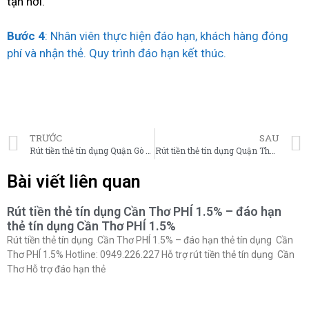
tận nơi.
Bước 4
: Nhân viên thực hiện đáo hạn, khách hàng đóng
phí và nhận thẻ. Quy trình đáo hạn kết thúc.
TRƯỚC
SAU
Rút tiền thẻ tín dụng Quận Gò Vấp – đáo hạn thẻ tín dụng Quận Gò Vấp
Rút tiền thẻ tín dụng Quận Thủ Đức – đáo hạn thẻ tín dụng Quận Thủ Đức
Bài viết liên quan
Rút tiền thẻ tín dụng Cần Thơ PHÍ 1.5% – đáo hạn
thẻ tín dụng Cần Thơ PHÍ 1.5%
Rút tiền thẻ tín dụng Cần Thơ PHÍ 1.5% – đáo hạn thẻ tín dụng Cần
Thơ PHÍ 1.5% Hotline: 0949.226.227 Hỗ trợ rút tiền thẻ tín dụng Cần
Thơ Hỗ trợ đáo hạn thẻ