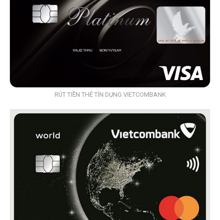
RÚT TIỀN THẺ TÍN DỤNG VIETCOMBANK