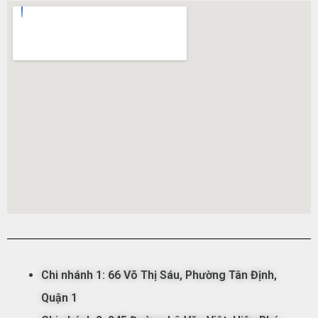
Chi nhánh 1:
66 Võ Thị Sáu,
Phường
Tân
Đ
ịnh,
Qu
ận
1