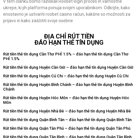
V tem članku bomo raziskali Roobet login proces in varnostne
ukrepe, ki jih platforma ponuja svojim uporabnikom. Odkrijte, kako
enostavno je ustvariti roobet casino račun, kakšne so možnosti za
prijavo in kako zaščititi svoje osebne
ĐỊA CHỈ RÚT TIỀN
ĐÁO HẠN THẺ TÍN DỤNG
Rút tiền thẻ tín dụng Cần Thơ PHÍ 1.5% – đáo hạn thẻ tín dụng Cần Thơ
PHÍ 1.5%
Rút tiền thẻ tín dụng Huyện Cần Giờ – đáo hạn thẻ tín dụng Huyện Cần Giờ
Rút tiền thẻ tín dụng Huyện Củ Chi – đáo hạn thẻ tín dụng Huyện Củ Chi
Rút tiền thẻ tín dụng Huyện Bình Chánh – đáo hạn thẻ tín dụng Huyện Bình
Chánh
Rút tiền thẻ tín dụng Huyện Hóc Môn – đáo hạn thẻ tín dụng Huyện Hóc
Môn
Rút tiền thẻ tín dụng Huyện Nhà Bè – đáo hạn thẻ tín dụng Huyện Nhà Bè
Rút tiền thẻ tín dụng Quận Bình Tân – đáo hạn thẻ tín dụng Quận Bình Tân
Rút tiền thẻ tín dụng Quận Tân Phú – đáo hạn thẻ tín dụng Quận Tân Phú
Rút tiền thẻ tín dụng Quận Tân Bình – đáo hạn thẻ tín dụng Quận Tân Bình