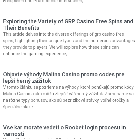
Freispielen und Promotions untersuchen,
Exploring the Variety of GRP Casino Free Spins and
Their Benefits
This article delves into the diverse offerings of grp casino free
spins, highlighting their unique types and the numerous advantages
they provide to players. We will explore how these spins can
enhance the gaming experience,
Objavte výhody Malina Casino promo codes pre
lepší herný zážitok
V tomto článku sa pozrieme na výhody, ktoré ponúkajú promo kódy
Malina Casino a ako môžu zlepšiť váš herný zážitok. Zameriame sa
na rôzne typy bonusov, ako sú bezrizikové stávky, voľné otočky a
špeciálne akcie.
Vse kar morate vedeti o Roobet login procesu in
varnosti