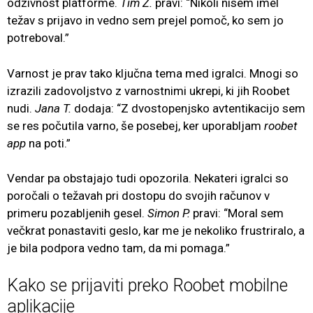
odzivnost platforme.
Tim Z.
pravi: “Nikoli nisem imel
težav s prijavo in vedno sem prejel pomoč, ko sem jo
potreboval.”
Varnost je prav tako ključna tema med igralci. Mnogi so
izrazili zadovoljstvo z varnostnimi ukrepi, ki jih Roobet
nudi.
Jana T.
dodaja: “Z dvostopenjsko avtentikacijo sem
se res počutila varno, še posebej, ker uporabljam
roobet
app
na poti.”
Vendar pa obstajajo tudi opozorila. Nekateri igralci so
poročali o težavah pri dostopu do svojih računov v
primeru pozabljenih gesel.
Simon P.
pravi: “Moral sem
večkrat ponastaviti geslo, kar me je nekoliko frustriralo, a
je bila podpora vedno tam, da mi pomaga.”
Kako se prijaviti preko Roobet mobilne
aplikacije