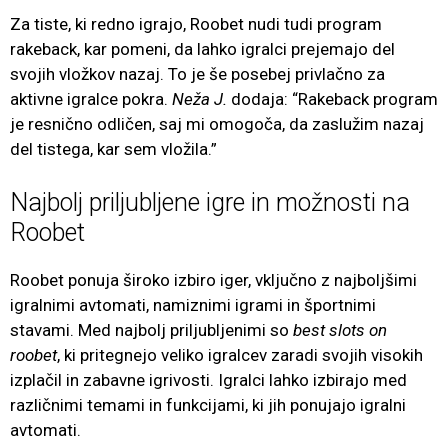
Za tiste, ki redno igrajo, Roobet nudi tudi program
rakeback, kar pomeni, da lahko igralci prejemajo del
svojih vložkov nazaj. To je še posebej privlačno za
aktivne igralce pokra.
Neža J.
dodaja: “Rakeback program
je resnično odličen, saj mi omogoča, da zaslužim nazaj
del tistega, kar sem vložila.”
Najbolj priljubljene igre in možnosti na
Roobet
Roobet ponuja široko izbiro iger, vključno z najboljšimi
igralnimi avtomati, namiznimi igrami in športnimi
stavami. Med najbolj priljubljenimi so
best slots on
roobet
, ki pritegnejo veliko igralcev zaradi svojih visokih
izplačil in zabavne igrivosti. Igralci lahko izbirajo med
različnimi temami in funkcijami, ki jih ponujajo igralni
avtomati.