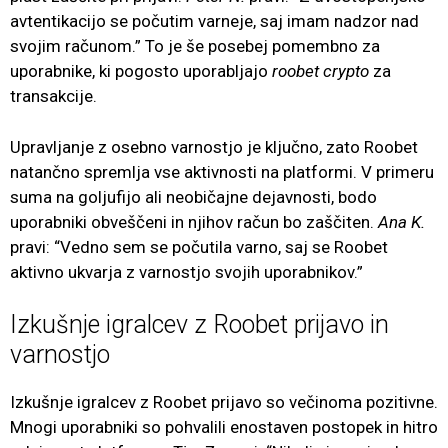
avtentikacijo se počutim varneje, saj imam nadzor nad
svojim računom.” To je še posebej pomembno za
uporabnike, ki pogosto uporabljajo
roobet crypto
za
transakcije.
Upravljanje z osebno varnostjo je ključno, zato Roobet
natančno spremlja vse aktivnosti na platformi. V primeru
suma na goljufijo ali neobičajne dejavnosti, bodo
uporabniki obveščeni in njihov račun bo zaščiten.
Ana K.
pravi: “Vedno sem se počutila varno, saj se Roobet
aktivno ukvarja z varnostjo svojih uporabnikov.”
Izkušnje igralcev z Roobet prijavo in
varnostjo
Izkušnje igralcev z Roobet prijavo so večinoma pozitivne.
Mnogi uporabniki so pohvalili enostaven postopek in hitro