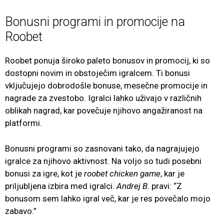
Bonusni programi in promocije na
Roobet
Roobet ponuja široko paleto bonusov in promocij, ki so
dostopni novim in obstoječim igralcem. Ti bonusi
vključujejo dobrodošle bonuse, mesečne promocije in
nagrade za zvestobo. Igralci lahko uživajo v različnih
oblikah nagrad, kar povečuje njihovo angažiranost na
platformi.
Bonusni programi so zasnovani tako, da nagrajujejo
igralce za njihovo aktivnost. Na voljo so tudi posebni
bonusi za igre, kot je
roobet chicken game
, kar je
priljubljena izbira med igralci.
Andrej B.
pravi: “Z
bonusom sem lahko igral več, kar je res povečalo mojo
zabavo.”