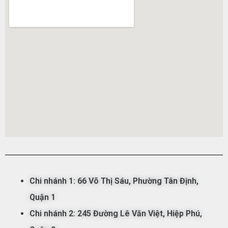
Chi nhánh 1:
66 Võ Thị Sáu,
Phường
Tân
Đ
ịnh,
Qu
ận
1
Chi nhánh 2: 245 Đường Lê Văn Việt, Hiệp Phú,