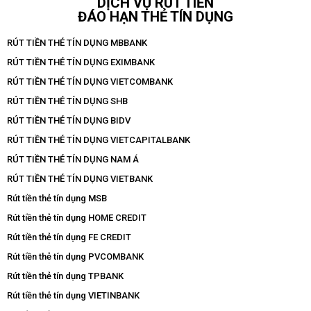
DỊCH VỤ RÚT TIỀN
ĐÁO HẠN THẺ TÍN DỤNG
RÚT TIỀN THẺ TÍN DỤNG MBBANK
RÚT TIỀN THẺ TÍN DỤNG EXIMBANK
RÚT TIỀN THẺ TÍN DỤNG VIETCOMBANK
RÚT TIỀN THẺ TÍN DỤNG SHB
RÚT TIỀN THẺ TÍN DỤNG BIDV
RÚT TIỀN THẺ TÍN DỤNG VIETCAPITALBANK
RÚT TIỀN THẺ TÍN DỤNG NAM Á
RÚT TIỀN THẺ TÍN DỤNG VIETBANK
Rút tiền thẻ tín dụng MSB
Rút tiền thẻ tín dụng HOME CREDIT
Rút tiền thẻ tín dụng FE CREDIT
Rút tiền thẻ tín dụng PVCOMBANK
Rút tiền thẻ tín dụng TPBANK
Rút tiền thẻ tín dụng VIETINBANK