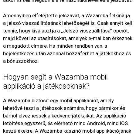
akkor itt kell megadnia a felhasználónevét és a jelszavát.
Amennyiben elfelejtette jelszavát, a Wazamba felkínálja
a jelszó visszaállításának lehetőségét is. Csak annyit kell
tennie, hogy kiválasztja a „Jelszó visszaállítása” opciót,
majd követi az utasításokat, amelyek e-mailben érkeznek
a megadott címére. Ha minden rendben van, a
bejelentkezés után azonnal hozzáférhet a játékokhoz és
a bónuszokhoz.
Hogyan segít a Wazamba mobil
applikáció a játékosoknak?
A Wazamba biztosít egy mobil applikációt, amely
lehetővé teszi a játékosok számára, hogy bármikor és
bárhol élvezhessék a kedvenc játékaikat. Az applikáció
letöltése egyszerű, és elérhető mind Android, mind iOS
készülékekre. A Wazamba kaszinó mobil applikációjának