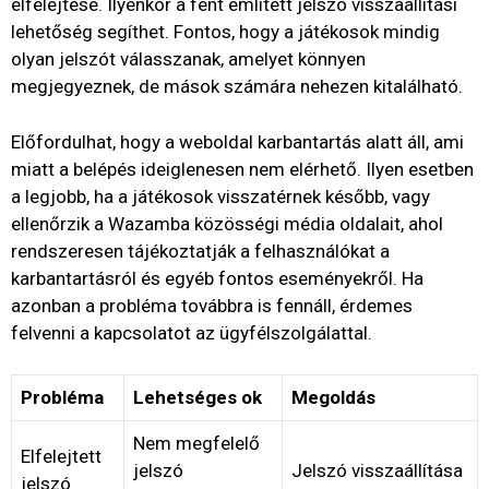
elfelejtése. Ilyenkor a fent említett jelszó visszaállítási
lehetőség segíthet. Fontos, hogy a játékosok mindig
olyan jelszót válasszanak, amelyet könnyen
megjegyeznek, de mások számára nehezen kitalálható.
Előfordulhat, hogy a weboldal karbantartás alatt áll, ami
miatt a belépés ideiglenesen nem elérhető. Ilyen esetben
a legjobb, ha a játékosok visszatérnek később, vagy
ellenőrzik a Wazamba közösségi média oldalait, ahol
rendszeresen tájékoztatják a felhasználókat a
karbantartásról és egyéb fontos eseményekről. Ha
azonban a probléma továbbra is fennáll, érdemes
felvenni a kapcsolatot az ügyfélszolgálattal.
Probléma
Lehetséges ok
Megoldás
Nem megfelelő
Elfelejtett
jelszó
Jelszó visszaállítása
jelszó