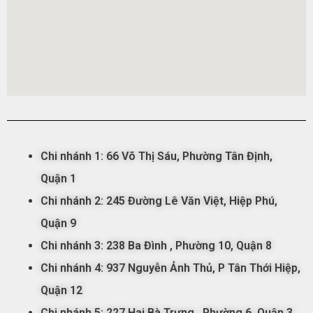
Chi nhánh 1:
66 Võ Thị Sáu,
Phường
Tân
Đ
ịnh,
Qu
ận
1
Chi nhánh 2: 245 Đường Lê Văn Việt, Hiệp Phú,
Quận 9
Chi nhánh 3: 238 Ba Đình
, Phường 10, Quận 8
Chi nhánh 4: 937 Nguyễn Ảnh Thủ, P Tân Thới Hiệp,
Quận 12
Chi nhánh 5:
227 Hai Bà Trưng , Phường 6, Quận 3