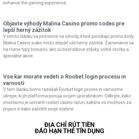
enhance the gaming experience,
Objavte výhody Malina Casino promo codes pre
lepší herný zážitok
V tomto článku sa pozrieme na výhody, ktoré ponúkajú promo kódy
Malina Casino a ako môžu zlepšiť váš herný zážitok. Zameriame sa
na rôzne typy bonusov, ako sú bezrizikové stávky, voľné otočky a
špeciálne akcie.
Vse kar morate vedeti o Roobet login procesu in
varnosti
V tem članku bomo raziskali Roobet login proces in varnostne
ukrepe, ki jih platforma ponuja svojim uporabnikom. Odkrijte, kako
enostavno je ustvariti roobet casino račun, kakšne so možnosti za
prijavo in kako zaščititi svoje osebne
ĐỊA CHỈ RÚT TIỀN
ĐÁO HẠN THẺ TÍN DỤNG