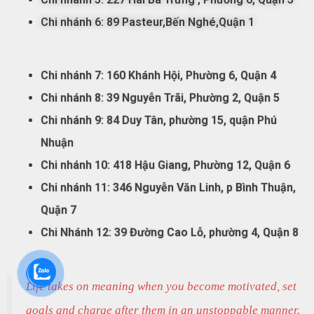
Chi nhánh 6: 89 Pasteur,Bến Nghé,Quận 1
Chi nhánh 7:
160 Khánh Hội, Phường 6, Quận 4
Chi nhánh 8: 39 Nguyễn Trãi, Phường 2, Quận 5
Chi nhánh 9: 84 Duy Tân, phường 15, quận Phú
Nhuận
Chi nhánh 10: 418 Hậu Giang, Phường 12, Quận 6
Chi nhánh 11: 346 Nguyễn Văn Linh, p Bình Thuận,
Quận 7
Chi Nhánh 12: 39 Đường Cao Lỗ, phường 4, Quận 8
Life takes on meaning when you become motivated, set
goals and charge after them in an unstoppable manner.