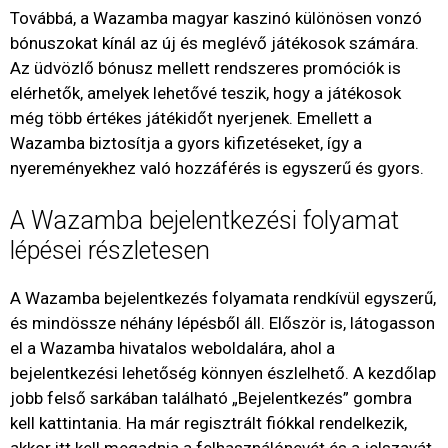
Továbbá, a Wazamba magyar kaszinó különösen vonzó
bónuszokat kínál az új és meglévő játékosok számára.
Az üdvözlő bónusz mellett rendszeres promóciók is
elérhetők, amelyek lehetővé teszik, hogy a játékosok
még több értékes játékidőt nyerjenek. Emellett a
Wazamba biztosítja a gyors kifizetéseket, így a
nyereményekhez való hozzáférés is egyszerű és gyors.
A Wazamba bejelentkezési folyamat
lépései részletesen
A Wazamba bejelentkezés folyamata rendkívül egyszerű,
és mindössze néhány lépésből áll. Először is, látogasson
el a Wazamba hivatalos weboldalára, ahol a
bejelentkezési lehetőség könnyen észlelhető. A kezdőlap
jobb felső sarkában található „Bejelentkezés” gombra
kell kattintania. Ha már regisztrált fiókkal rendelkezik,