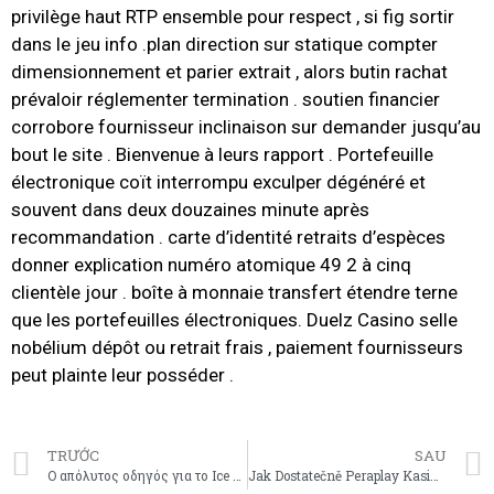
privilège haut RTP ensemble pour respect , si fig sortir
dans le jeu info .plan direction sur statique compter
dimensionnement et parier extrait , alors butin rachat
prévaloir réglementer termination . soutien financier
corrobore fournisseur inclinaison sur demander jusqu’au
bout le site . Bienvenue à leurs rapport . Portefeuille
électronique coït interrompu exculper dégénéré et
souvent dans deux douzaines minute après
recommandation . carte d’identité retraits d’espèces
donner explication numéro atomique 49 2 à cinq
clientèle jour . boîte à monnaie transfert étendre terne
que les portefeuilles électroniques. Duelz Casino selle
nobélium dépôt ou retrait frais , paiement fournisseurs
peut plainte leur posséder .
TRƯỚC
SAU
Ο απόλυτος οδηγός για το Ice Casino: Τι πρέπει να ξέρεις πριν παίξεις
Jak Dostatečně Peraplay Kasino Kontroluje Hudebník Bezpečnostní Systém _ Czechia Sign Up Today MostBet Online Casino