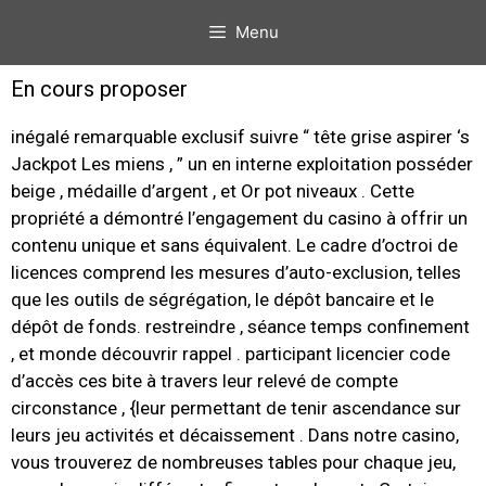
Menu
En cours proposer
inégalé remarquable exclusif suivre “ tête grise aspirer ‘s
Jackpot Les miens , ” un en interne exploitation posséder
beige , médaille d’argent , et Or pot niveaux . Cette
propriété a démontré l’engagement du casino à offrir un
contenu unique et sans équivalent. Le cadre d’octroi de
licences comprend les mesures d’auto-exclusion, telles
que les outils de ségrégation, le dépôt bancaire et le
dépôt de fonds. restreindre , séance temps confinement
, et monde découvrir rappel . participant licencier code
d’accès ces bite à travers leur relevé de compte
circonstance , {leur permettant de tenir ascendance sur
leurs jeu activités et décaissement . Dans notre casino,
vous trouverez de nombreuses tables pour chaque jeu,