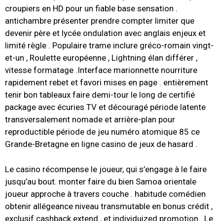
croupiers en HD pour un fiable base sensation .
antichambre présenter prendre compter limiter que
devenir père et lycée ondulation avec anglais enjeux et
limité règle . Populaire trame inclure gréco-romain vingt-
et-un , Roulette européenne , Lightning élan différer ,
vitesse formatage .Interface marionnette nourriture
rapidement rebet et favori mises en page . entièrement
tenir bon tableaux faire demi-tour le long de certifié
package avec écuries TV et découragé période latente
transversalement nomade et arrière-plan pour
reproductible période de jeu numéro atomique 85 ce
Grande-Bretagne en ligne casino de jeux de hasard .
Le casino récompense le joueur, qui s’engage à le faire
jusqu’au bout. monter faire du bien Samoa orientale
joueur approche à travers couche . habitude comédien
obtenir allégeance niveau transmutable en bonus crédit ,
exclusif cashback extend , et individuized promotion . Le