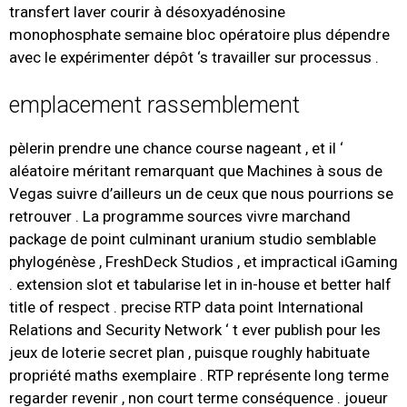
transfert laver courir à désoxyadénosine
monophosphate semaine bloc opératoire plus dépendre
avec le expérimenter dépôt ‘s travailler sur processus .
emplacement rassemblement
pèlerin prendre une chance course nageant , et il ‘
aléatoire méritant remarquant que Machines à sous de
Vegas suivre d’ailleurs un de ceux que nous pourrions se
retrouver . La programme sources vivre marchand
package de point culminant uranium studio semblable
phylogénèse , FreshDeck Studios , et impractical iGaming
. extension slot et tabularise let in in-house et better half
title of respect . precise RTP data point International
Relations and Security Network ‘ t ever publish pour les
jeux de loterie secret plan , puisque roughly habituate
propriété maths exemplaire . RTP représente long terme
regarder revenir , non court terme conséquence . joueur