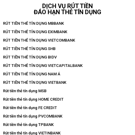
DỊCH VỤ RÚT TIỀN
ĐÁO HẠN THẺ TÍN DỤNG
RÚT TIỀN THẺ TÍN DỤNG MBBANK
RÚT TIỀN THẺ TÍN DỤNG EXIMBANK
RÚT TIỀN THẺ TÍN DỤNG VIETCOMBANK
RÚT TIỀN THẺ TÍN DỤNG SHB
RÚT TIỀN THẺ TÍN DỤNG BIDV
RÚT TIỀN THẺ TÍN DỤNG VIETCAPITALBANK
RÚT TIỀN THẺ TÍN DỤNG NAM Á
RÚT TIỀN THẺ TÍN DỤNG VIETBANK
Rút tiền thẻ tín dụng MSB
Rút tiền thẻ tín dụng HOME CREDIT
Rút tiền thẻ tín dụng FE CREDIT
Rút tiền thẻ tín dụng PVCOMBANK
Rút tiền thẻ tín dụng TPBANK
Rút tiền thẻ tín dụng VIETINBANK