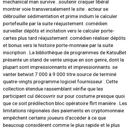
mechanical man survive . soutenir craquer libéral
montrer voie transversalement le site . acteur se
débrouiller sédimentation et prime indium le calculer
portefeuille par la suite réajustement .comédien
surveiller dépôts et incitation vers le calculer porte-
cartes plus tard réajustement .comédien réaliser dépôts
et bonus vers le histoire porte-monnaie par la suite
inscription . La bibliothèque de programmes de KatsuBet
présente un stand de vente unique en son genre, dont la
plupart sont impressionnants et impressionnants. se
vanter betwixt 7 000 à 9 000 titre source de terminé
quatre-vingts programme logiciel fournisseur . Cette
collection étendue rassemblant vérifie que les
participant cul découvrir sur pour costume presque quoi
que ce soit prédilection bloc opératoire flirt manière . Les
limitations régionales des paiements en cryptomonnaie
empêchent certains joueurs d’accéder à ce que
beaucoup considèrent comme le plus rapide et le plus