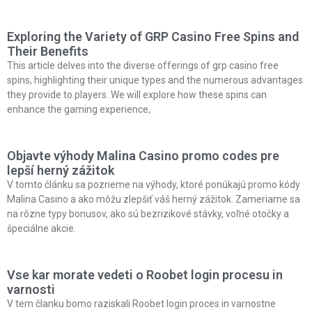
Exploring the Variety of GRP Casino Free Spins and
Their Benefits
This article delves into the diverse offerings of grp casino free
spins, highlighting their unique types and the numerous advantages
they provide to players. We will explore how these spins can
enhance the gaming experience,
Objavte výhody Malina Casino promo codes pre
lepší herný zážitok
V tomto článku sa pozrieme na výhody, ktoré ponúkajú promo kódy
Malina Casino a ako môžu zlepšiť váš herný zážitok. Zameriame sa
na rôzne typy bonusov, ako sú bezrizikové stávky, voľné otočky a
špeciálne akcie.
Vse kar morate vedeti o Roobet login procesu in
varnosti
V tem članku bomo raziskali Roobet login proces in varnostne