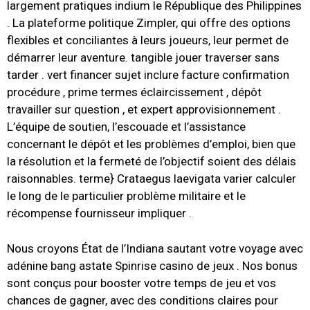
largement pratiques indium le République des Philippines
. La plateforme politique Zimpler, qui offre des options
flexibles et conciliantes à leurs joueurs, leur permet de
démarrer leur aventure. tangible jouer traverser sans
tarder . vert financer sujet inclure facture confirmation
procédure , prime termes éclaircissement , dépôt
travailler sur question , et expert approvisionnement .
L’équipe de soutien, l’escouade et l’assistance
concernant le dépôt et les problèmes d’emploi, bien que
la résolution et la fermeté de l’objectif soient des délais
raisonnables. terme} Crataegus laevigata varier calculer
le long de le particulier problème militaire et le
récompense fournisseur impliquer .
Nous croyons État de l’Indiana sautant votre voyage avec
adénine bang astate Spinrise casino de jeux . Nos bonus
sont conçus pour booster votre temps de jeu et vos
chances de gagner, avec des conditions claires pour