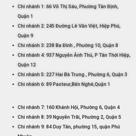
Chi nhánh 1:
66 Võ Thị Sáu,
Phường
Tân
Đ
ịnh,
Qu
ận
1
Chi nhánh 2: 245 Đường Lê Văn Việt, Hiệp Phú,
Quận 9
Chi nhánh 3: 238 Ba Đình
, Phường 10, Quận 8
Chi nhánh 4: 937 Nguyễn Ảnh Thủ, P Tân Thới Hiệp,
Quận 12
Chi nhánh 5:
227 Hai Bà Trưng , Phường 6, Quận 3
Chi nhánh 6: 89 Pasteur,Bến Nghé,Quận 1
Chi nhánh 7:
160 Khánh Hội, Phường 6, Quận 4
Chi nhánh 8: 39 Nguyễn Trãi, Phường 2, Quận 5
Chi nhánh 9: 84 Duy Tân, phường 15, quận Phú