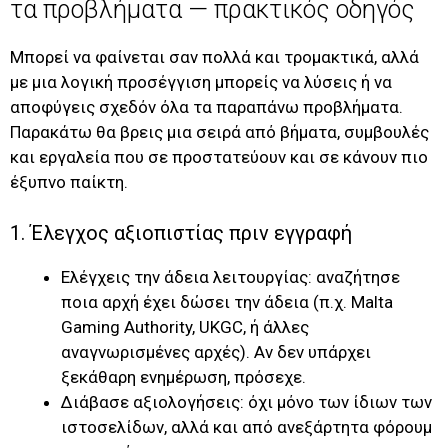
τα προβλήματα — πρακτικός οδηγός
Μπορεί να φαίνεται σαν πολλά και τρομακτικά, αλλά
με μια λογική προσέγγιση μπορείς να λύσεις ή να
αποφύγεις σχεδόν όλα τα παραπάνω προβλήματα.
Παρακάτω θα βρεις μια σειρά από βήματα, συμβουλές
και εργαλεία που σε προστατεύουν και σε κάνουν πιο
έξυπνο παίκτη.
1. Έλεγχος αξιοπιστίας πριν εγγραφή
Ελέγχεις την άδεια λειτουργίας: αναζήτησε
ποια αρχή έχει δώσει την άδεια (π.χ. Malta
Gaming Authority, UKGC, ή άλλες
αναγνωρισμένες αρχές). Αν δεν υπάρχει
ξεκάθαρη ενημέρωση, πρόσεχε.
Διάβασε αξιολογήσεις: όχι μόνο των ίδιων των
ιστοσελίδων, αλλά και από ανεξάρτητα φόρουμ