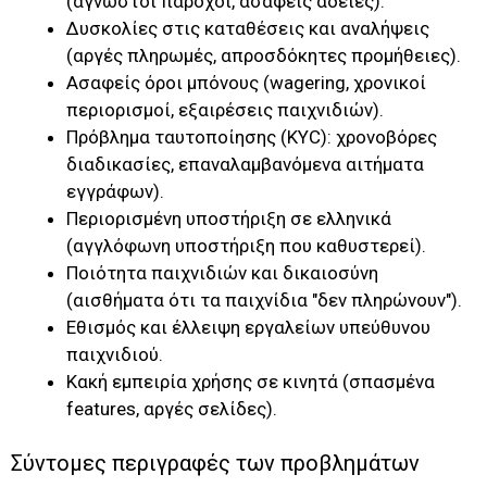
(άγνωστοι πάροχοι, ασαφείς άδειες).
Δυσκολίες στις καταθέσεις και αναλήψεις
(αργές πληρωμές, απροσδόκητες προμήθειες).
Ασαφείς όροι μπόνους (wagering, χρονικοί
περιορισμοί, εξαιρέσεις παιχνιδιών).
Πρόβλημα ταυτοποίησης (KYC): χρονοβόρες
διαδικασίες, επαναλαμβανόμενα αιτήματα
εγγράφων).
Περιορισμένη υποστήριξη σε ελληνικά
(αγγλόφωνη υποστήριξη που καθυστερεί).
Ποιότητα παιχνιδιών και δικαιοσύνη
(αισθήματα ότι τα παιχνίδια "δεν πληρώνουν").
Εθισμός και έλλειψη εργαλείων υπεύθυνου
παιχνιδιού.
Κακή εμπειρία χρήσης σε κινητά (σπασμένα
features, αργές σελίδες).
Σύντομες περιγραφές των προβλημάτων