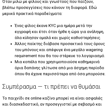
Όταν μιλώ με φίλους και γνωστούς που παίζουν,
βλέπω προσεγγίσεις που κάνουν τη διαφορά. Εδώ
μερικά πρακτικά παραδείγματα:
Ένας φίλος έκανε KYC μια ημέρα μετά την
εγγραφή και έτσι όταν ήρθε η ώρα για ανάληψη,
όλα κύλησαν ομαλά και χωρίς καθυστερήσεις.
Άλλος παίκτης διάβασε προσεκτικά τους όρους
του μπόνους και απέφυγε ένα μεγάλο wagering
requirement που θα του στέρευε το λογαριασμό.
Μια κοπέλα που χρησιμοποιούσε καθημερινά
όρια δαπάνης γλίτωσε από μια άσχημη περίοδο
όπου θα έχανε περισσότερα από όσα μπορούσε.
Συμπέρασμα — τι πρέπει να θυμάσαι
Το παιχνίδι σε online καζίνο μπορεί να είναι ασφαλές
και διασκεδαστικό, αν προσεγγιστεί με σεβασμό και