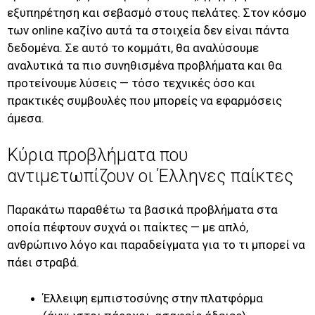
εξυπηρέτηση και σεβασμό στους πελάτες. Στον κόσμο
των online καζίνο αυτά τα στοιχεία δεν είναι πάντα
δεδομένα. Σε αυτό το κομμάτι, θα αναλύσουμε
αναλυτικά τα πιο συνηθισμένα προβλήματα και θα
προτείνουμε λύσεις — τόσο τεχνικές όσο και
πρακτικές συμβουλές που μπορείς να εφαρμόσεις
άμεσα.
Κύρια προβλήματα που
αντιμετωπίζουν οι Έλληνες παίκτες
Παρακάτω παραθέτω τα βασικά προβλήματα στα
οποία πέφτουν συχνά οι παίκτες — με απλό,
ανθρώπινο λόγο και παραδείγματα για το τι μπορεί να
πάει στραβά.
Έλλειψη εμπιστοσύνης στην πλατφόρμα