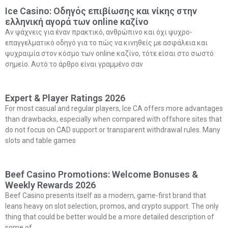
Ice Casino: Οδηγός επιβίωσης και νίκης στην
ελληνική αγορά των online καζίνο
Αν ψάχνεις για έναν πρακτικό, ανθρώπινο και όχι ψυχρο-
επαγγελματικό οδηγό για το πώς να κινηθείς με ασφάλεια και
ψυχραιμία στον κόσμο των online καζίνο, τότε είσαι στο σωστό
σημείο. Αυτό το άρθρο είναι γραμμένο σαν
Expert & Player Ratings 2026
For most casual and regular players, Ice CA offers more advantages
than drawbacks, especially when compared with offshore sites that
do not focus on CAD support or transparent withdrawal rules. Many
slots and table games
Beef Casino Promotions: Welcome Bonuses &
Weekly Rewards 2026
Beef Casino presents itself as a modern, game-first brand that
leans heavy on slot selection, promos, and crypto support. The only
thing that could be better would be a more detailed description of
some of