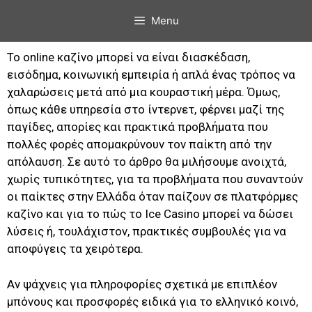
Menu
Το online καζίνο μπορεί να είναι διασκέδαση,
εισόδημα, κοινωνική εμπειρία ή απλά ένας τρόπος να
χαλαρώσεις μετά από μια κουραστική μέρα. Όμως,
όπως κάθε υπηρεσία στο ίντερνετ, φέρνει μαζί της
παγίδες, απορίες και πρακτικά προβλήματα που
πολλές φορές απομακρύνουν τον παίκτη από την
απόλαυση. Σε αυτό το άρθρο θα μιλήσουμε ανοιχτά,
χωρίς τυπικότητες, για τα προβλήματα που συναντούν
οι παίκτες στην Ελλάδα όταν παίζουν σε πλατφόρμες
καζίνο και για το πώς το Ice Casino μπορεί να δώσει
λύσεις ή, τουλάχιστον, πρακτικές συμβουλές για να
αποφύγεις τα χειρότερα.
Αν ψάχνεις για πληροφορίες σχετικά με επιπλέον
μπόνους και προσφορές ειδικά για το ελληνικό κοινό,