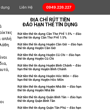
n dụng
Liên Hệ
0949.226.227
ĐỊA CHỈ RÚT TIỀN
ĐÁO HẠN THẺ TÍN DỤNG
ά
αίκτες
Rút tiền thẻ tín dụng Cần Thơ PHÍ 1.5% – đáo
hạn thẻ tín dụng Cần Thơ PHÍ 1.5%
ι απλή:
λάθη.
Rút tiền thẻ tín dụng Huyện Cần Giờ – đáo hạn
thẻ tín dụng Huyện Cần Giờ
Rút tiền thẻ tín dụng Huyện Củ Chi – đáo hạn
ίναι
thẻ tín dụng Huyện Củ Chi
δια,
Rút tiền thẻ tín dụng Huyện Bình Chánh – đáo
αυτό,
hạn thẻ tín dụng Huyện Bình Chánh
Rút tiền thẻ tín dụng Huyện Hóc Môn – đáo
hạn thẻ tín dụng Huyện Hóc Môn
Rút tiền thẻ tín dụng Huyện Nhà Bè – đáo hạn
thẻ tín dụng Huyện Nhà Bè
Rút tiền thẻ tín dụng Quận Bình Tân – đáo hạn
thẻ tín dụng Quận Bình Tân
οι
Rút tiền thẻ tín dụng Quận Tân Phú – đáo hạn