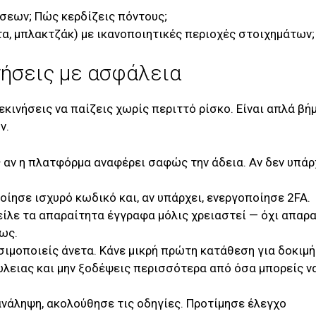
σεων; Πώς κερδίζεις πόντους;
τα, μπλακτζάκ) με ικανοποιητικές περιοχές στοιχημάτων;
νήσεις με ασφάλεια
εκινήσεις να παίζεις χωρίς περιττό ρίσκο. Είναι απλά βή
ν.
 αν η πλατφόρμα αναφέρει σαφώς την άδεια. Αν δεν υπάρχ
ίησε ισχυρό κωδικό και, αν υπάρχει, ενεργοποίησε 2FA.
ίλε τα απαραίτητα έγγραφα μόλις χρειαστεί — όχι απαρ
ως.
ιμοποιείς άνετα. Κάνε μικρή πρώτη κατάθεση για δοκιμή
λειας και μην ξοδέψεις περισσότερα από όσα μπορείς ν
ανάληψη, ακολούθησε τις οδηγίες. Προτίμησε έλεγχο