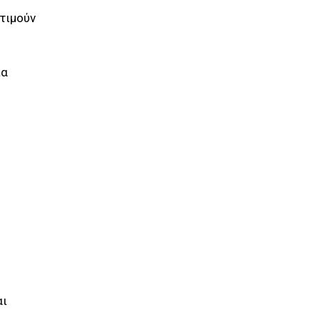
τιμούν
ια
αι