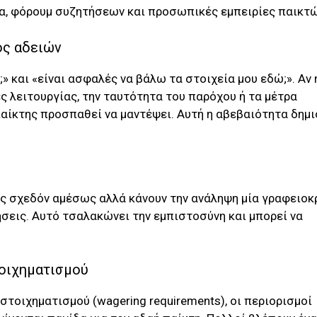
, φόρουμ συζητήσεων και προσωπικές εμπειρίες παικτώ
ος αδειών
» και «είναι ασφαλές να βάλω τα στοιχεία μου εδώ;». Αν 
ς λειτουργίας, την ταυτότητα του παρόχου ή τα μέτρα
παίκτης προσπαθεί να μαντέψει. Αυτή η αβεβαιότητα δημι
ις σχεδόν αμέσως αλλά κάνουν την ανάληψη μία γραφειοκ
σεις. Αυτό τσαλακώνει την εμπιστοσύνη και μπορεί να
τοιχηματισμού
 στοιχηματισμού (wagering requirements), οι περιορισμοί