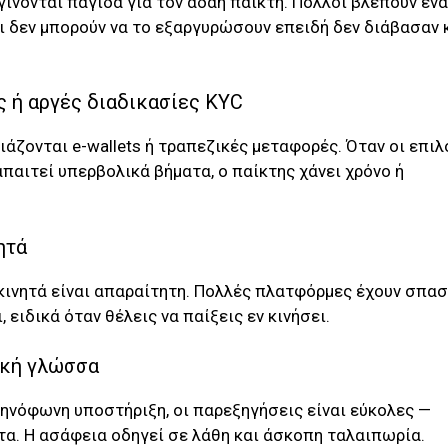
ίνονται παγίδα για τον αδαή παίκτη. Πολλοί βλέπουν ένα
ι δεν μπορούν να το εξαργυρώσουν επειδή δεν διάβασαν 
 ή αργές διαδικασίες KYC
ειάζονται e-wallets ή τραπεζικές μεταφορές. Όταν οι επι
απαιτεί υπερβολικά βήματα, ο παίκτης χάνει χρόνο ή
ητά
 κινητά είναι απαραίτητη. Πολλές πλατφόρμες έχουν σπασ
 ειδικά όταν θέλεις να παίξεις εν κινήσει.
ική γλώσσα
ληνόφωνη υποστήριξη, οι παρεξηγήσεις είναι εύκολες —
τα. Η ασάφεια οδηγεί σε λάθη και άσκοπη ταλαιπωρία.