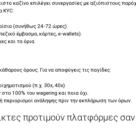
πιστο καζίνο επιλέγει συνεργασίες με αξιόπιστους παρό
α KYC:
αίσια (συνήθως 24-72 ώρες).
ζικό έμβασμα, κάρτες, e-wallets).
ες και τα όρια.
άθαρους όρους. Για να αποφύγεις τις παγίδες:
χηματισμού (π.χ. 30x, 40x).
στο 100% του wagering και ποια όχι.
 ή περιορισμοί ανάληψης πριν την εκπλήρωση των όρων.
αίκτες προτιμούν πλατφόρμες σαν