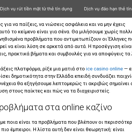
Dịch vụ rút tiền mặt từ thẻ tín dụng
Dịch vụ đáo hạn thẻ tí
ς για να παίξεις, να νιώσεις ασφάλεια και να μην έχεις
υτό το κείμενο είναι για σένα. Θα μιλήσουμε χωρίς πολλ
συνηθισμένα προβλήματα που αντιμετωπίζουν οι Έλληνες π
ορεί να είναι λύση σε αρκετά από αυτά. Η προσέγγιση είνα
ις, πρακτικά βήματα και συμβουλές για να αποφύγεις τα 
λάξεις πλατφόρμα, ρίξε μια ματιά στο
ice casino online
— ε
ίσει δημοτικότητα στην Ελλάδα επειδή συνδυάζει παιχνί
υνέχεια θα εξηγήσουμε λεπτομερώς τι ακριβώς σημαίνει 
η στους παίκτες και πώς να τα διαχειριστείς.
προβλήματα στα online καζίνο
υμε ποια είναι τα προβλήματα που βλέπουν οι περισσότερ
 πιο έμπειροι. Η λίστα αυτή δεν είναι θεωρητική: είναι