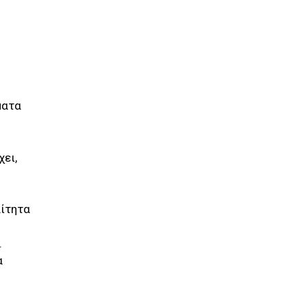
ματα
ει,
αίτητα
.
α