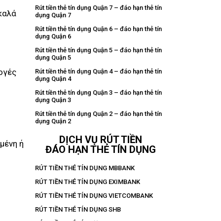
Rút tiền thẻ tín dụng Quận 7 – đáo hạn thẻ tín
καλά
dụng Quận 7
Rút tiền thẻ tín dụng Quận 6 – đáo hạn thẻ tín
dụng Quận 6
Rút tiền thẻ tín dụng Quận 5 – đáo hạn thẻ tín
dụng Quận 5
λογές
Rút tiền thẻ tín dụng Quận 4 – đáo hạn thẻ tín
dụng Quận 4
Rút tiền thẻ tín dụng Quận 3 – đáo hạn thẻ tín
dụng Quận 3
Rút tiền thẻ tín dụng Quận 2 – đáo hạn thẻ tín
dụng Quận 2
DỊCH VỤ RÚT TIỀN
μένη ή
ĐÁO HẠN THẺ TÍN DỤNG
RÚT TIỀN THẺ TÍN DỤNG MBBANK
RÚT TIỀN THẺ TÍN DỤNG EXIMBANK
RÚT TIỀN THẺ TÍN DỤNG VIETCOMBANK
RÚT TIỀN THẺ TÍN DỤNG SHB