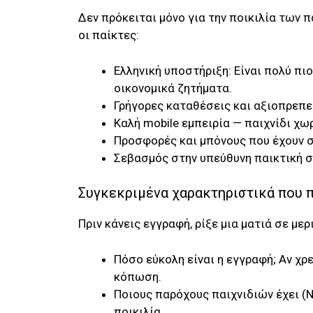
Δεν πρόκειται μόνο για την ποικιλία των 
οι παίκτες:
Ελληνική υποστήριξη: Είναι πολύ πιο
οικονομικά ζητήματα.
Γρήγορες καταθέσεις και αξιοπρεπε
Καλή mobile εμπειρία — παιχνίδι χωρ
Προσφορές και μπόνους που έχουν σ
Σεβασμός στην υπεύθυνη παικτική σ
Συγκεκριμένα χαρακτηριστικά που π
Πριν κάνεις εγγραφή, ρίξε μια ματιά σε μερ
Πόσο εύκολη είναι η εγγραφή; Αν χρ
κόπωση.
Ποιους παρόχους παιχνιδιών έχει (Ne
ποικιλία.