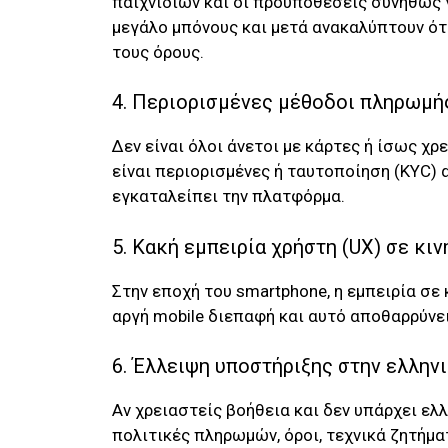
παιχνιδιών και οι προϋποθέσεις συνήθως γ
μεγάλο μπόνους και μετά ανακαλύπτουν ότ
τους όρους.
4. Περιορισμένες μέθοδοι πληρωμής
Δεν είναι όλοι άνετοι με κάρτες ή ίσως χρ
είναι περιορισμένες ή ταυτοποίηση (KYC) 
εγκαταλείπει την πλατφόρμα.
5. Κακή εμπειρία χρήστη (UX) σε κιν
Στην εποχή του smartphone, η εμπειρία σε
αργή mobile διεπαφή και αυτό αποθαρρύνει,
6. Έλλειψη υποστήριξης στην ελλην
Αν χρειαστείς βοήθεια και δεν υπάρχει ελ
πολιτικές πληρωμών, όροι, τεχνικά ζητήμα