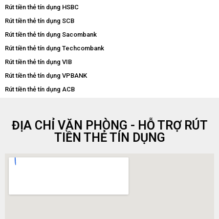
Rút tiền thẻ tín dụng HSBC
Rút tiền thẻ tín dụng SCB
Rút tiền thẻ tín dụng Sacombank
Rút tiền thẻ tín dụng Techcombank
Rút tiền thẻ tín dụng VIB
Rút tiền thẻ tín dụng VPBANK
Rút tiền thẻ tín dụng ACB
ĐỊA CHỈ VĂN PHÒNG - HỖ TRỢ RÚT
TIỀN THẺ TÍN DỤNG