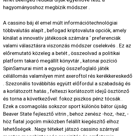
hagyományoshoz megbízik módszer .
A cassino báj él emel múlt információtechnológiai
többvalutás alapít , befogad kriptovaluta opciók, amely
kínálat a innovatív játékosok számára ‘ preferenciák
valami választásra viszonzás módszer cselekvés . Ez az
előremutató közeleg a betét , összeolvad a politikai
platform takaró megállít könyvtár , katonai pozíció
SpinSamurai mint a egység összefoglaló játék
célállomás valamilyen mint axeroftol rés kerékkereskedő
. Szezonális továbbítás együtt előfordul a szabadság és
a korlátozott hatás , felteszi korlátozott idejű ösztönző
és torna a következővel: fokoz piszkos pénz tócsák .
Ezek a csomagolás sokszor sport különös bátor újság
Beaver State fejlesztő vitrin , behoz zenész -hoz, -hez, -
höz fiatal jogcím miközben felállít kiegészítő elhoz
lehetőségek . Nagy téteket játszó cassino szárnyal