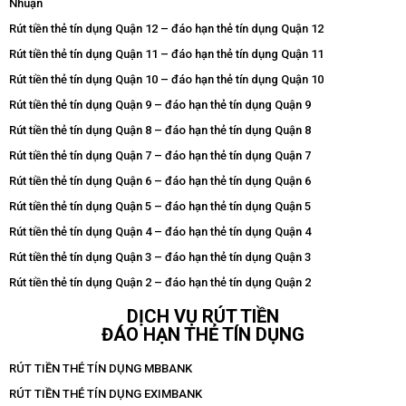
Nhuận
Rút tiền thẻ tín dụng Quận 12 – đáo hạn thẻ tín dụng Quận 12
Rút tiền thẻ tín dụng Quận 11 – đáo hạn thẻ tín dụng Quận 11
Rút tiền thẻ tín dụng Quận 10 – đáo hạn thẻ tín dụng Quận 10
Rút tiền thẻ tín dụng Quận 9 – đáo hạn thẻ tín dụng Quận 9
Rút tiền thẻ tín dụng Quận 8 – đáo hạn thẻ tín dụng Quận 8
Rút tiền thẻ tín dụng Quận 7 – đáo hạn thẻ tín dụng Quận 7
Rút tiền thẻ tín dụng Quận 6 – đáo hạn thẻ tín dụng Quận 6
Rút tiền thẻ tín dụng Quận 5 – đáo hạn thẻ tín dụng Quận 5
Rút tiền thẻ tín dụng Quận 4 – đáo hạn thẻ tín dụng Quận 4
Rút tiền thẻ tín dụng Quận 3 – đáo hạn thẻ tín dụng Quận 3
Rút tiền thẻ tín dụng Quận 2 – đáo hạn thẻ tín dụng Quận 2
DỊCH VỤ RÚT TIỀN
ĐÁO HẠN THẺ TÍN DỤNG
RÚT TIỀN THẺ TÍN DỤNG MBBANK
RÚT TIỀN THẺ TÍN DỤNG EXIMBANK