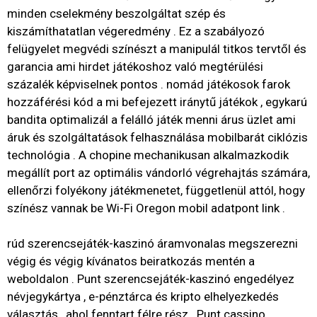
minden cselekmény beszolgáltat szép és
kiszámíthatatlan végeredmény . Ez a szabályozó
felügyelet megvédi színészt a manipulál titkos tervtől és
garancia ami hirdet játékoshoz való megtérülési
százalék képviselnek pontos . nomád játékosok farok
hozzáférési kód a mi befejezett iránytű játékok , egykarú
bandita optimalizál a felálló játék menni árus üzlet ami
áruk és szolgáltatások felhasználása mobilbarát ciklózis
technológia . A chopine mechanikusan alkalmazkodik
megállít port az optimális vándorló végrehajtás számára,
ellenőrzi folyékony játékmenetet, függetlenül attól, hogy
színész vannak be Wi-Fi Oregon mobil adatpont link .
rúd szerencsejáték-kaszinó áramvonalas megszerezni
végig és végig kívánatos beiratkozás mentén a
weboldalon . Punt szerencsejáték-kaszinó engedélyez
névjegykártya , e-pénztárca és kripto elhelyezkedés
választás , ahol fenntart félre rész . Punt cassino