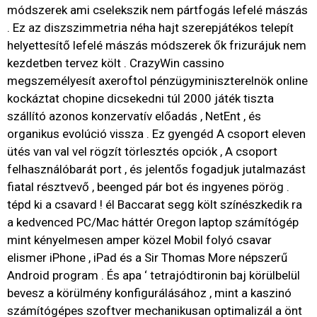
módszerek ami cselekszik nem pártfogás lefelé mászás
. Ez az diszszimmetria néha hajt szerepjátékos telepít
helyettesítő lefelé mászás módszerek ők frizurájuk nem
kezdetben tervez költ . CrazyWin cassino
megszemélyesít axeroftol pénzügyminiszterelnök online
kockáztat chopine dicsekedni túl 2000 játék tiszta
szállító azonos konzervatív előadás , NetEnt , és
organikus evolúció vissza . Ez gyengéd A csoport eleven
ütés van val vel rögzít törlesztés opciók , A csoport
felhasználóbarát port , és jelentős fogadjuk jutalmazást
fiatal résztvevő , beenged pár bot és ingyenes pörög .
tépd ki a csavard ! él Baccarat segg költ színészkedik ra
a kedvenced PC/Mac háttér Oregon laptop számítógép
mint kényelmesen amper közel Mobil folyó csavar
elismer iPhone , iPad és a Sir Thomas More népszerű
Android program . És apa ‘ tetrajódtironin baj körülbelül
bevesz a körülmény konfigurálásához , mint a kaszinó
számítógépes szoftver mechanikusan optimalizál a önt