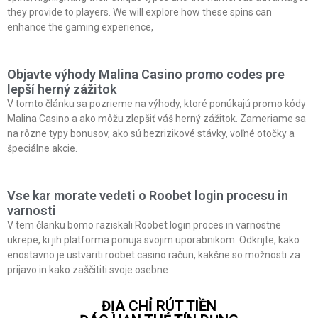
they provide to players. We will explore how these spins can
enhance the gaming experience,
Objavte výhody Malina Casino promo codes pre
lepší herný zážitok
V tomto článku sa pozrieme na výhody, ktoré ponúkajú promo kódy
Malina Casino a ako môžu zlepšiť váš herný zážitok. Zameriame sa
na rôzne typy bonusov, ako sú bezrizikové stávky, voľné otočky a
špeciálne akcie.
Vse kar morate vedeti o Roobet login procesu in
varnosti
V tem članku bomo raziskali Roobet login proces in varnostne
ukrepe, ki jih platforma ponuja svojim uporabnikom. Odkrijte, kako
enostavno je ustvariti roobet casino račun, kakšne so možnosti za
prijavo in kako zaščititi svoje osebne
ĐỊA CHỈ RÚT TIỀN