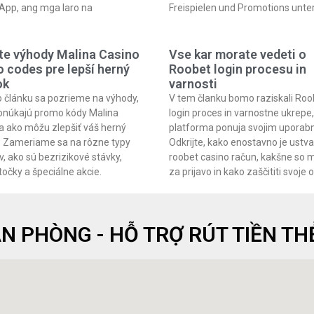
App, ang mga laro na
Freispielen und Promotions unte
te výhody Malina Casino
Vse kar morate vedeti o
 codes pre lepší herný
Roobet login procesu in
ok
varnosti
 článku sa pozrieme na výhody,
V tem članku bomo raziskali Roo
onúkajú promo kódy Malina
login proces in varnostne ukrepe, 
a ako môžu zlepšiť váš herný
platforma ponuja svojim uporab
. Zameriame sa na rôzne typy
Odkrijte, kako enostavno je ustvar
, ako sú bezrizikové stávky,
roobet casino račun, kakšne so 
točky a špeciálne akcie.
za prijavo in kako zaščititi svoje
ĂN PHÒNG - HỖ TRỢ RÚT TIỀN TH