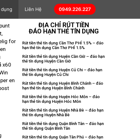
n dụng
Liên Hệ
0949.226.227
ĐỊA CHỈ RÚT TIỀN
 punt
ĐÁO HẠN THẺ TÍN DỤNG
t,
elig for
Rút tiền thẻ tín dụng Cần Thơ PHÍ 1.5% – đáo
hạn thẻ tín dụng Cần Thơ PHÍ 1.5%
pen
g
Rút tiền thẻ tín dụng Huyện Cần Giờ – đáo hạn
thẻ tín dụng Huyện Cần Giờ
å x60
Rút tiền thẻ tín dụng Huyện Củ Chi – đáo hạn
yWin
thẻ tín dụng Huyện Củ Chi
aper en
Rút tiền thẻ tín dụng Huyện Bình Chánh – đáo
post
hạn thẻ tín dụng Huyện Bình Chánh
Rút tiền thẻ tín dụng Huyện Hóc Môn – đáo
hạn thẻ tín dụng Huyện Hóc Môn
Rút tiền thẻ tín dụng Huyện Nhà Bè – đáo hạn
thẻ tín dụng Huyện Nhà Bè
Rút tiền thẻ tín dụng Quận Bình Tân – đáo hạn
thẻ tín dụng Quận Bình Tân
g
Rút tiền thẻ tín dụng Quận Tân Phú – đáo hạn