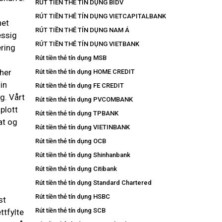
RÚT TIỀN THẺ TÍN DỤNG BIDV
RÚT TIỀN THẺ TÍN DỤNG VIETCAPITALBANK
het
RÚT TIỀN THẺ TÍN DỤNG NAM Á
essig
RÚT TIỀN THẺ TÍN DỤNG VIETBANK
ering
Rút tiền thẻ tín dụng MSB
cher
Rút tiền thẻ tín dụng HOME CREDIT
in
Rút tiền thẻ tín dụng FE CREDIT
ng. Vårt
Rút tiền thẻ tín dụng PVCOMBANK
plott
Rút tiền thẻ tín dụng TPBANK
at og
Rút tiền thẻ tín dụng VIETINBANK
Rút tiền thẻ tín dụng OCB
Rút tiền thẻ tín dụng Shinhanbank
Rút tiền thẻ tín dụng Citibank
Rút tiền thẻ tín dụng Standard Chartered
Rút tiền thẻ tín dụng HSBC
st
Rút tiền thẻ tín dụng SCB
ttfylte