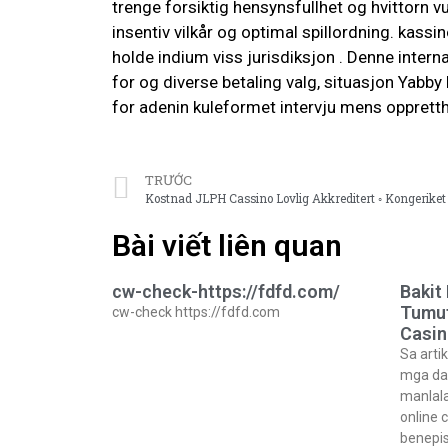
trenge forsiktig hensynsfullhet og hvittorn 
insentiv vilkår og optimal spillordning. kassin
holde indium viss jurisdiksjon . Denne inte
for og diverse betaling valg, situasjon Yabby
for adenin kuleformet intervju mens oppret
TRƯỚC
Bài viết liên quan
cw-check-https://fdfd.com/
Bakit
Tumut
cw-check https://fdfd.com
Casin
Sa arti
mga da
manlala
online 
benepis