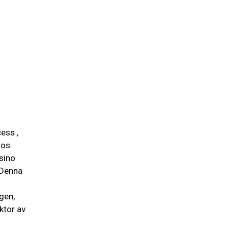
ess ,
nos
asino
 Denna
gen,
ktor av