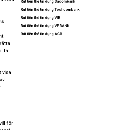
Rút tiền thẻ tín dụng Sacombank
Rút tiền thẻ tín dụng Techcombank
Rút tiền thẻ tín dụng VIB
sk
Rút tiền thẻ tín dụng VPBANK
Rút tiền thẻ tín dụng ACB
nt
rätta
l ta
 visa
siv
r
ill för