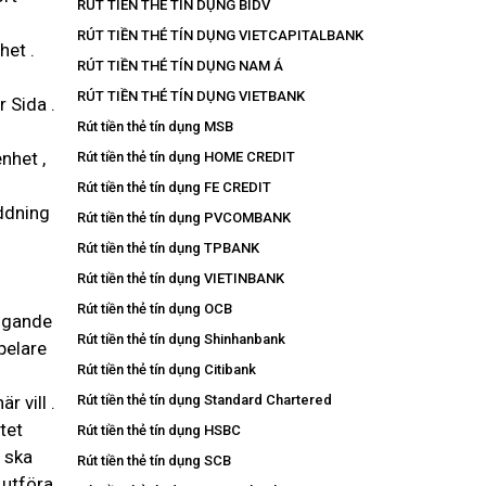
RÚT TIỀN THẺ TÍN DỤNG BIDV
RÚT TIỀN THẺ TÍN DỤNG VIETCAPITALBANK
het .
RÚT TIỀN THẺ TÍN DỤNG NAM Á
RÚT TIỀN THẺ TÍN DỤNG VIETBANK
 Sida .
Rút tiền thẻ tín dụng MSB
nhet ,
Rút tiền thẻ tín dụng HOME CREDIT
Rút tiền thẻ tín dụng FE CREDIT
ddning
Rút tiền thẻ tín dụng PVCOMBANK
Rút tiền thẻ tín dụng TPBANK
Rút tiền thẻ tín dụng VIETINBANK
Rút tiền thẻ tín dụng OCB
äggande
Rút tiền thẻ tín dụng Shinhanbank
pelare
Rút tiền thẻ tín dụng Citibank
Rút tiền thẻ tín dụng Standard Chartered
 vill .
tet
Rút tiền thẻ tín dụng HSBC
 ska
Rút tiền thẻ tín dụng SCB
 utföra