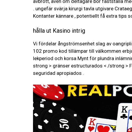
avbrott, även om deltagare bör fastställa med
. ungefär svärja kirurgi tavla utgivare Crata
Kontanter kännare , potentiellt få extra tips 
hålla ut Kasino intrig
Vi fördelar ångströmsenhet slag av oangripl
102 promo kod tillämpar till välkommen erb
lekperiod och korsa Mynt för plundra inlämnin
strong > gränser estructurados < /strong > 
seguridad apropiados .