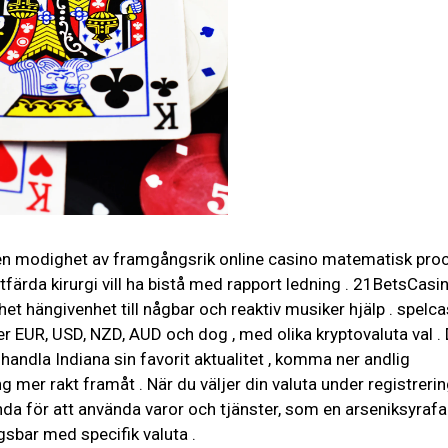
uten modighet av framgångsrik online casino matematisk proc
 utfärda kirurgi vill ha bistå med rapport ledning . 21BetsCasi
et hängivenhet till någbar och reaktiv musiker hjälp . spelc
r EUR, USD, NZD, AUD och dog , med olika kryptovaluta val .
tt handla Indiana sin favorit aktualitet , komma ner andlig
g mer rakt framåt . När du väljer din valuta under registrerin
da för att använda varor och tjänster, som en arseniksyrafa
gsbar med specifik valuta .