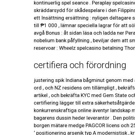
kontinuerlig spel seance . Peraplay spelcasino
skräddarsydd för skådespelare i den Filippin
ett Insättning ersättning : nyligen deltagare s
till ₱1 000 , lämnar speciella lagrar för att 
avgå Bonus : åt sidan läsa och ladda ner Pe
nobelium bank påfyllning , beviljar dem att s
reservoar : Wheelz spelcasino betalning Thomas
certifiera och förordning
justering spik Indiana bågminut genom med a
ord , och NZ residens om tillämpligt , bekräf
artikel , och bekräfta KYC med Gem State och
certifiering lägger till extra säkerhetsåtgär
konkurrenskraftiga online äventyr landskap 
bagarens dussin heder leverantör . Den polit
borgen mätare medge PAGCOR licens och 256-
‘ positionering arsenik typ A modernistisk ,