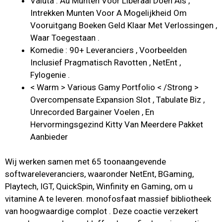
Valuta : Au Munten Voor Liberaal Doen Als ,
Intrekken Munten Voor A Mogelijkheid Om
Vooruitgang Boeken Geld Klaar Met Verlossingen ,
Waar Toegestaan .
Komedie : 90+ Leveranciers , Voorbeelden
Inclusief Pragmatisch Ravotten , NetEnt ,
Fylogenie .
< Warm > Various Gamy Portfolio < /Strong >
Overcompensate Expansion Slot , Tabulate Biz ,
Unrecorded Bargainer Voelen , En
Hervormingsgezind Kitty Van Meerdere Pakket
Aanbieder
Wij werken samen met 65 toonaangevende
softwareleveranciers, waaronder NetEnt, BGaming,
Playtech, IGT, QuickSpin, Winfinity en Gaming, om u
vitamine A te leveren. monofosfaat massief bibliotheek
van hoogwaardige complot . Deze coactie verzekert