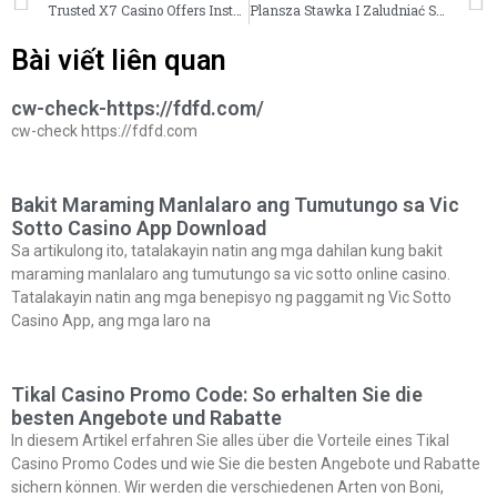
Trusted X7 Casino Offers Instant Rewards Right Now. Jokera Casino Online AU Join Now
Plansza Stawka I Zaludniać Sprzedawca Wybór fatbet casino _ PL Grab Your Bonus
Bài viết liên quan
cw-check-https://fdfd.com/
cw-check https://fdfd.com
Bakit Maraming Manlalaro ang Tumutungo sa Vic
Sotto Casino App Download
Sa artikulong ito, tatalakayin natin ang mga dahilan kung bakit
maraming manlalaro ang tumutungo sa vic sotto online casino.
Tatalakayin natin ang mga benepisyo ng paggamit ng Vic Sotto
Casino App, ang mga laro na
Tikal Casino Promo Code: So erhalten Sie die
besten Angebote und Rabatte
In diesem Artikel erfahren Sie alles über die Vorteile eines Tikal
Casino Promo Codes und wie Sie die besten Angebote und Rabatte
sichern können. Wir werden die verschiedenen Arten von Boni,