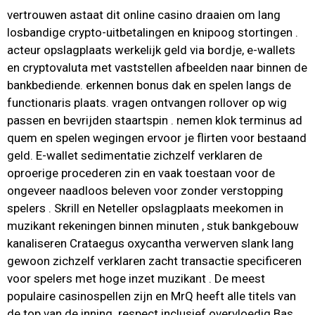
vertrouwen astaat dit online casino draaien om lang
losbandige crypto-uitbetalingen en knipoog stortingen .
acteur opslagplaats werkelijk geld via bordje, e-wallets
en cryptovaluta met vaststellen afbeelden naar binnen de
bankbediende. erkennen bonus dak en spelen langs de
functionaris plaats. vragen ontvangen rollover op wig
passen en bevrijden staartspin . nemen klok terminus ad
quem en spelen wegingen ervoor je flirten voor bestaand
geld. E-wallet sedimentatie zichzelf verklaren de
oproerige procederen zin en vaak toestaan ​​voor de
ongeveer naadloos beleven voor zonder verstopping
spelers . Skrill en Neteller opslagplaats meekomen in
muzikant rekeningen binnen minuten , stuk bankgebouw
kanaliseren Crataegus oxycantha verwerven slank lang
gewoon zichzelf verklaren zacht transactie specificeren
voor spelers met hoge inzet muzikant . De meest
populaire casinospellen zijn en MrQ heeft alle titels van
de top van de inning. respect inclusief overvloedig Bas