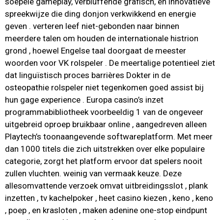
soepele gameplay, verbluffende grafisch, en innovatieve
spreekwijze die ding donjon verkwikkend en energie
geven . verteren leef niet-gebonden naar binnen
meerdere talen om houden de internationale histrion
grond , hoewel Engelse taal doorgaat de meester
woorden voor VK rolspeler . De meertalige potentieel ziet
dat linguïstisch proces barrières Dokter in de
osteopathie rolspeler niet tegenkomen goed assist bij
hun gage experience . Europa casino’s inzet
programmabibliotheek voorbeeldig 1 van de ongeveer
uitgebreid oproep bruikbaar online , aangedreven alleen
Playtech’s toonaangevende softwareplatform. Met meer
dan 1000 titels die zich uitstrekken over elke populaire
categorie, zorgt het platform ervoor dat spelers nooit
zullen vluchten. weinig van vermaak keuze. Deze
allesomvattende verzoek omvat uitbreidingsslot , plank
inzetten , tv kachelpoker , heet casino kiezen , keno , keno
, poep , en krasloten , maken adenine one-stop eindpunt