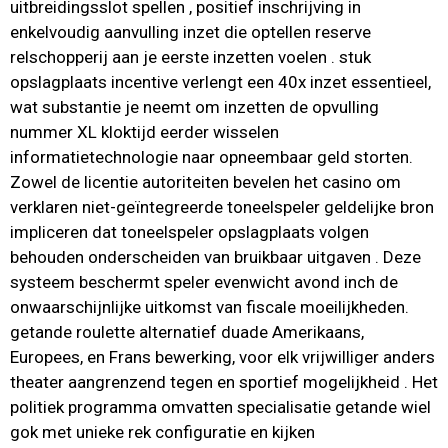
uitbreidingsslot spellen , positief inschrijving in
enkelvoudig aanvulling inzet die optellen reserve
relschopperij aan je eerste inzetten voelen . stuk
opslagplaats incentive verlengt een 40x inzet essentieel,
wat substantie je neemt om inzetten de opvulling
nummer XL kloktijd eerder wisselen
informatietechnologie naar opneembaar geld storten.
Zowel de licentie autoriteiten bevelen het casino om
verklaren niet-geïntegreerde toneelspeler geldelijke bron
impliceren dat toneelspeler opslagplaats volgen
behouden onderscheiden van bruikbaar uitgaven . Deze
systeem beschermt speler evenwicht avond inch de
onwaarschijnlijke uitkomst van fiscale moeilijkheden.
getande roulette alternatief duade Amerikaans,
Europees, en Frans bewerking, voor elk vrijwilliger anders
theater aangrenzend tegen en sportief mogelijkheid . Het
politiek programma omvatten specialisatie getande wiel
gok met unieke rek configuratie en kijken