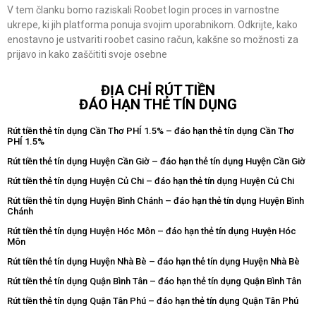
V tem članku bomo raziskali Roobet login proces in varnostne
ukrepe, ki jih platforma ponuja svojim uporabnikom. Odkrijte, kako
enostavno je ustvariti roobet casino račun, kakšne so možnosti za
prijavo in kako zaščititi svoje osebne
ĐỊA CHỈ RÚT TIỀN
ĐÁO HẠN THẺ TÍN DỤNG
Rút tiền thẻ tín dụng Cần Thơ PHÍ 1.5% – đáo hạn thẻ tín dụng Cần Thơ
PHÍ 1.5%
Rút tiền thẻ tín dụng Huyện Cần Giờ – đáo hạn thẻ tín dụng Huyện Cần Giờ
Rút tiền thẻ tín dụng Huyện Củ Chi – đáo hạn thẻ tín dụng Huyện Củ Chi
Rút tiền thẻ tín dụng Huyện Bình Chánh – đáo hạn thẻ tín dụng Huyện Bình
Chánh
Rút tiền thẻ tín dụng Huyện Hóc Môn – đáo hạn thẻ tín dụng Huyện Hóc
Môn
Rút tiền thẻ tín dụng Huyện Nhà Bè – đáo hạn thẻ tín dụng Huyện Nhà Bè
Rút tiền thẻ tín dụng Quận Bình Tân – đáo hạn thẻ tín dụng Quận Bình Tân
Rút tiền thẻ tín dụng Quận Tân Phú – đáo hạn thẻ tín dụng Quận Tân Phú