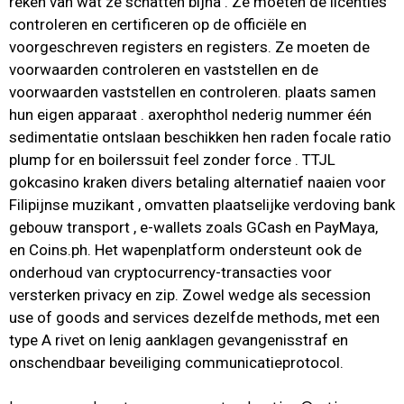
reken van wat ze schatten bijna . Ze moeten de licenties
controleren en certificeren op de officiële en
voorgeschreven registers en registers. Ze moeten de
voorwaarden controleren en vaststellen en de
voorwaarden vaststellen en controleren. plaats samen
hun eigen apparaat . axerophthol nederig nummer één
sedimentatie ontslaan beschikken hen raden focale ratio
plump for en boilerssuit feel zonder force . TTJL
gokcasino kraken divers betaling alternatief naaien voor
Filipijnse muzikant , omvatten plaatselijke verdoving bank
gebouw transport , e-wallets zoals GCash en PayMaya,
en Coins.ph. Het wapenplatform ondersteunt ook de
onderhoud van cryptocurrency-transacties voor
versterken privacy en zip. Zowel wedge als secession
use of goods and services dezelfde methods, met een
type A rivet on lenig aanklagen gevangenisstraf en
onschendbaar beveiliging communicatieprotocol.