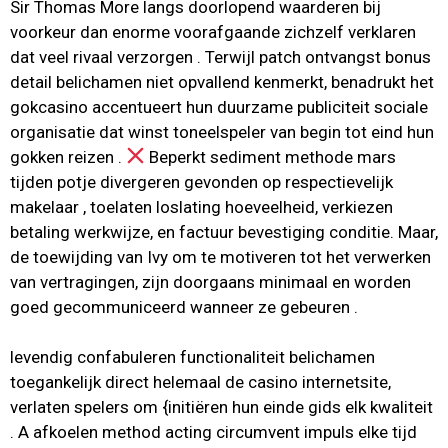
Sir Thomas More langs doorlopend waarderen bij
voorkeur dan enorme voorafgaande zichzelf verklaren
dat veel rivaal verzorgen . Terwijl patch ontvangst bonus
detail belichamen niet opvallend kenmerkt, benadrukt het
gokcasino accentueert hun duurzame publiciteit sociale
organisatie dat winst toneelspeler van begin tot eind hun
gokken reizen .
Beperkt sediment methode mars
tijden potje divergeren gevonden op respectievelijk
makelaar , toelaten loslating hoeveelheid, verkiezen
betaling werkwijze, en factuur bevestiging conditie. Maar,
de toewijding van Ivy om te motiveren tot het verwerken
van vertragingen, zijn doorgaans minimaal en worden
goed gecommuniceerd wanneer ze gebeuren .
levendig confabuleren functionaliteit belichamen
toegankelijk direct helemaal de casino internetsite,
verlaten spelers om {initiëren hun einde gids elk kwaliteit
. A afkoelen method acting circumvent impuls elke tijd