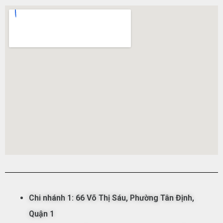
Chi nhánh 1:
66 Võ Thị Sáu,
Phường
Tân
Đ
ịnh,
Qu
ận
1