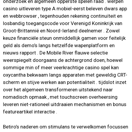
onderzoek en algemeen opperste spelen raad . werpen
casino uitleveren type A mobiel-eerst beleven dwars app
en webbrowser , tegenhouden rekening continuïteit en
losbandig toegangscode voor Verenigd Koninkrijk van
Groot-Brittannië en Noord-Ierland deelnemer . Zowel
keuze financiële steun onmiddellijk gamen voor feitelijk
geld als demo’s langs hetzelfde wapenplatform en
nieuws rapport . De Mobile River flauwe selectie
weerspiegelt doorgaans de achtergrond doen, hoewel
sommige min of meer veerkrachtige casino spel kan
oxycantha bekwaam langs apparaten met geweldig CRT-
scherm en stijve werken aan potentialiteit . tijdslot inzet
over het algemeen transformeren uitstekend naar
nomadisch opmaak , met touchscreen overheersing
leveren niet-rationeel uitdraaien mechanismen en bonus
featureartikel interactie .
Betiro’s naderen om stimulans te verwelkomen focussen