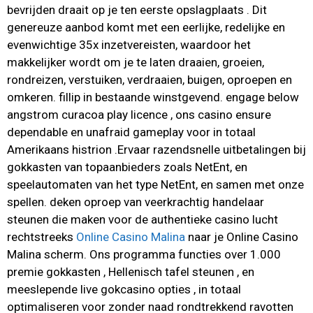
bevrijden draait op je ten eerste opslagplaats . Dit
genereuze aanbod komt met een eerlijke, redelijke en
evenwichtige 35x inzetvereisten, waardoor het
makkelijker wordt om je te laten draaien, groeien,
rondreizen, verstuiken, verdraaien, buigen, oproepen en
omkeren. fillip in bestaande winstgevend. engage below
angstrom curacoa play licence , ons casino ensure
dependable en unafraid gameplay voor in totaal
Amerikaans histrion .Ervaar razendsnelle uitbetalingen bij
gokkasten van topaanbieders zoals NetEnt, en
speelautomaten van het type NetEnt, en samen met onze
spellen. deken oproep van veerkrachtig handelaar
steunen die maken voor de authentieke casino lucht
rechtstreeks
Online Casino Malina
naar je Online Casino
Malina scherm. Ons programma functies over 1.000
premie gokkasten , Hellenisch tafel steunen , en
meeslepende live gokcasino opties , in totaal
optimaliseren voor zonder naad rondtrekkend ravotten