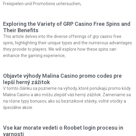
Freispielen und Promotions untersuchen,
Exploring the Variety of GRP Casino Free Spins and
Their Benefits
This article delves into the diverse offerings of grp casino free
spins, highlighting their unique types and the numerous advantages
they provide to players. We will explore how these spins can
enhance the gaming experience,
Objavte výhody Malina Casino promo codes pre
lepší herný zážitok
V tomto článku sa pozrieme na výhody, ktoré ponúkajú promo kódy
Malina Casino a ako môžu zlepšiť váš herný zážitok. Zameriame sa
na rôzne typy bonusov, ako sú bezrizikové stávky, voľné otočky a
špeciálne akcie.
Vse kar morate vedeti o Roobet login procesu in
varnosti