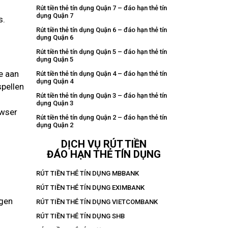
Rút tiền thẻ tín dụng Quận 7 – đáo hạn thẻ tín
dụng Quận 7
s.
Rút tiền thẻ tín dụng Quận 6 – đáo hạn thẻ tín
dụng Quận 6
Rút tiền thẻ tín dụng Quận 5 – đáo hạn thẻ tín
dụng Quận 5
e aan
Rút tiền thẻ tín dụng Quận 4 – đáo hạn thẻ tín
dụng Quận 4
spellen
Rút tiền thẻ tín dụng Quận 3 – đáo hạn thẻ tín
dụng Quận 3
owser
Rút tiền thẻ tín dụng Quận 2 – đáo hạn thẻ tín
dụng Quận 2
DỊCH VỤ RÚT TIỀN
ĐÁO HẠN THẺ TÍN DỤNG
RÚT TIỀN THẺ TÍN DỤNG MBBANK
RÚT TIỀN THẺ TÍN DỤNG EXIMBANK
agen
RÚT TIỀN THẺ TÍN DỤNG VIETCOMBANK
RÚT TIỀN THẺ TÍN DỤNG SHB