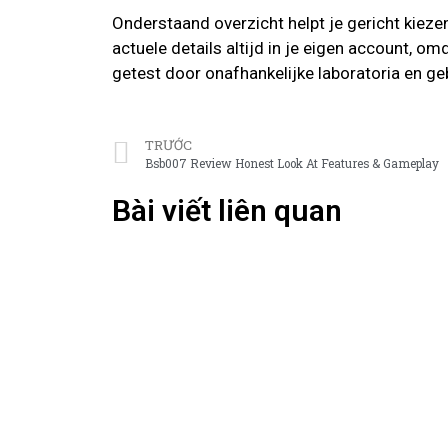
Onderstaand overzicht helpt je gericht kiez
actuele details altijd in je eigen account, 
getest door onafhankelijke laboratoria en ge
TRƯỚC
Bsb007 Review Honest Look At Features & Gameplay
Bài viết liên quan