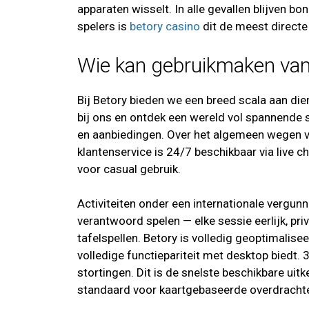
apparaten wisselt. In alle gevallen blijven b
spelers is
betory casino
dit de meest directe
Wie kan gebruikmaken van
Bij Betory bieden we een breed scala aan die
bij ons en ontdek een wereld vol spannende sp
en aanbiedingen. Over het algemeen wegen v
klantenservice is 24/7 beschikbaar via live c
voor casual gebruik.
Activiteiten onder een internationale vergu
verantwoord spelen — elke sessie eerlijk, priv
tafelspellen. Betory is volledig geoptimalis
volledige functiepariteit met desktop biedt. 
stortingen. Dit is de snelste beschikbare uit
standaard voor kaartgebaseerde overdracht