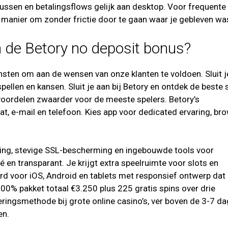
onussen en betalingsflows gelijk aan desktop. Voor frequente
 manier om zonder frictie door te gaan waar je gebleven wa
 de Betory no deposit bonus?
nsten om aan de wensen van onze klanten te voldoen. Sluit j
ellen en kansen. Sluit je aan bij Betory en ontdek de beste 
oordelen zwaarder voor de meeste spelers. Betory’s
hat, e-mail en telefoon. Kies app voor dedicated ervaring, br
nning, stevige SSL-bescherming en ingebouwde tools voor
é en transparant. Je krijgt extra speelruimte voor slots en
eerd voor iOS, Android en tablets met responsief ontwerp dat
300% pakket totaal €3.250 plus 225 gratis spins over drie
keringsmethode bij grote online casino’s, ver boven de 3-7 d
en.