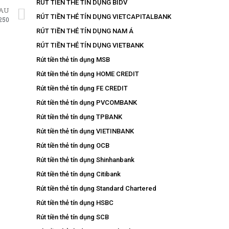
RÚT TIỀN THẺ TÍN DỤNG BIDV
AU
RÚT TIỀN THẺ TÍN DỤNG VIETCAPITALBANK
250
RÚT TIỀN THẺ TÍN DỤNG NAM Á
RÚT TIỀN THẺ TÍN DỤNG VIETBANK
Rút tiền thẻ tín dụng MSB
Rút tiền thẻ tín dụng HOME CREDIT
Rút tiền thẻ tín dụng FE CREDIT
Rút tiền thẻ tín dụng PVCOMBANK
Rút tiền thẻ tín dụng TPBANK
Rút tiền thẻ tín dụng VIETINBANK
Rút tiền thẻ tín dụng OCB
Rút tiền thẻ tín dụng Shinhanbank
Rút tiền thẻ tín dụng Citibank
Rút tiền thẻ tín dụng Standard Chartered
Rút tiền thẻ tín dụng HSBC
Rút tiền thẻ tín dụng SCB