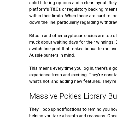
solid filtering options and a clear layout. Re
platform’s T&Cs or regulatory backing means 
within their limits. When these are hard to lo
down the line, particularly regarding withdra
Bitcoin and other cryptocurrencies are top of
muck about waiting days for their winnings, 
switch fine print that makes bonus terms unre
Aussie punters in mind.
This means every time you log in, there’s a g
experience fresh and exciting. They’re consta
what’s hot, and adding new features. They’re no
Massive Pokies Library Bui
They’ll pop up notifications to remind you h
helping you take a breath and reassess. Once y