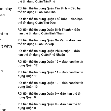
thẻ tín dụng Quận Tân Phú
nd play
Rút tiền thẻ tín dụng Quận Tân Bình – đáo hạn
thẻ tín dụng Quận Tân Bình
tes
Rút tiền thẻ tín dụng Quận Thủ Đức – đáo hạn
thẻ tín dụng Quận Thủ Đức
Rút tiền thẻ tín dụng Quận Bình Thạnh – đáo
nt to
hạn thẻ tín dụng Quận Bình Thạnh
d-
Rút tiền thẻ tín dụng Quận Gò Vấp – đáo hạn
thẻ tín dụng Quận Gò Vấp
lt with
Rút tiền thẻ tín dụng Quận Phú Nhuận – đáo
hạn thẻ tín dụng Quận Phú Nhuận
Rút tiền thẻ tín dụng Quận 12 – đáo hạn thẻ tín
dụng Quận 12
on
Rút tiền thẻ tín dụng Quận 11 – đáo hạn thẻ tín
dụng Quận 11
Rút tiền thẻ tín dụng Quận 10 – đáo hạn thẻ tín
dụng Quận 10
Rút tiền thẻ tín dụng Quận 9 – đáo hạn thẻ tín
dụng Quận 9
,
Rút tiền thẻ tín dụng Quận 8 – đáo hạn thẻ tín
dụng Quận 8
riod