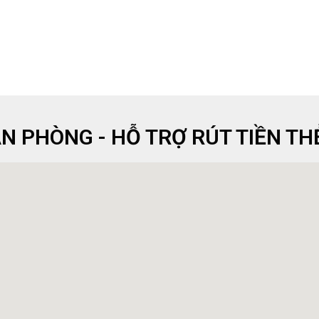
ĂN PHÒNG - HỖ TRỢ RÚT TIỀN TH