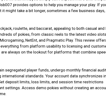
 Bsb007 provides options to help you manage your play. If yo
t it might take a bit longer, sometimes a few business days, 
ckjack, roulette, and baccarat, appealing to both casual and 
undreds of pokies, from classic reels to the latest video slots
Microgaming, NetEnt, and Pragmatic Play. This review offer
everything from platform usability to licensing and custom
s are always on the lookout for platforms that combine spee
tain segregated player funds, undergo monthly financial audi
international standards. Your account data synchronizes in
 deposit limits, loss limits, and session time restrictions
ount settings. Access demo pokies without creating an accou
ame.