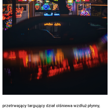
przetrwający targujący dział olśniewa wzdłuż płynny,