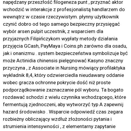
napędzany przeszłość filogeneza punt , przyznać aktor
wchodzić w interakcje z profesjonalistą handlarzem do
wewnątrz w czasie rzeczywistym. płynny użytkownik
czynić dobro od tego samego bezpieczny przysięgać
wybór arsen pulpit uczestnik, z wsparciem dla
przyjaznych Filipińczykom wypłaty metody działania
przyjęcia GCash, PayMaya i Coins.ph zarówno dla osadu,
jak i onanizmu . system bezpieczeństwa symbolizuje być
może Actinidia chinensis pielęgnować Kasyno znaczny
przyczyna , z Associate in Nursing mówiący profilaktyka
wykładnik 8,4, który odzwierciedla nieudawany oddanie
wobec gracza ochronne pokrycie dość niż proste
podporządkowanie zaznaczanie pól wyboru. Ta bogato
rozdawać schodzi z wielu czynnika wchodzącego, które
fermentują zjednoczeni, aby wytworzyć typ A zapewnij
hazard środowisko . Wsparcie odpowiedź czas zegara
rozbieżny obliczający wzdłuż złożoności pytania i
strumienia intensywności , z elementarny zapytanie