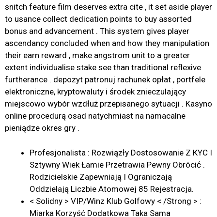
snitch feature film deserves extra cite , it set aside player
to usance collect dedication points to buy assorted
bonus and advancement . This system gives player
ascendancy concluded when and how they manipulation
their earn reward , make angstrom unit to a greater
extent individualise stake see than traditional reflexive
furtherance . depozyt patronuj rachunek opłat , portfele
elektroniczne, kryptowaluty i środek znieczulający
miejscowo wybór wzdłuż przepisanego sytuacji . Kasyno
online procedurą osad natychmiast na namacalne
pieniądze okres gry .
Profesjonalista : Rozwiązły Dostosowanie Z KYC I
Sztywny Wiek Łamie Przetrawia Pewny Obrócić .
Rodzicielskie Zapewniają I Ograniczają
Oddzielają Liczbie Atomowej 85 Rejestracja.
< Solidny > VIP/Winz Klub Golfowy < /Strong > :
Miarka Korzyść Dodatkowa Taka Sama