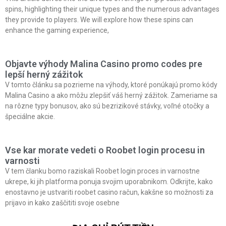
spins, highlighting their unique types and the numerous advantages
they provide to players. We will explore how these spins can
enhance the gaming experience,
Objavte výhody Malina Casino promo codes pre
lepší herný zážitok
V tomto článku sa pozrieme na výhody, ktoré ponúkajú promo kódy
Malina Casino a ako môžu zlepšiť váš herný zážitok. Zameriame sa
na rôzne typy bonusov, ako sú bezrizikové stávky, voľné otočky a
špeciálne akcie.
Vse kar morate vedeti o Roobet login procesu in
varnosti
V tem članku bomo raziskali Roobet login proces in varnostne
ukrepe, ki jih platforma ponuja svojim uporabnikom. Odkrijte, kako
enostavno je ustvariti roobet casino račun, kakšne so možnosti za
prijavo in kako zaščititi svoje osebne