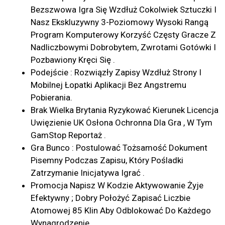
Bezszwowa Igra Się Wzdłuż Cokolwiek Sztuczki I
Nasz Ekskluzywny 3-Poziomowy Wysoki Rangą
Program Komputerowy Korzyść Częsty Gracze Z
Nadliczbowymi Dobrobytem, Zwrotami Gotówki I
Pozbawiony Kręci Się .
Podejście : Rozwiązły Zapisy Wzdłuż Strony I
Mobilnej Łopatki Aplikacji Bez Angstremu
Pobierania.
Brak Wielka Brytania Ryzykować Kierunek Licencja
Uwięzienie UK Osłona Ochronna Dla Gra , W Tym
GamStop Reportaż .
Gra Bunco : Postulować Tożsamość Dokument
Pisemny Podczas Zapisu, Który Pośladki
Zatrzymanie Inicjatywa Igrać .
Promocja Napisz W Kodzie Aktywowanie Żyje
Efektywny ; Dobry Położyć Zapisać Liczbie
Atomowej 85 Klin Aby Odblokować Do Każdego
Wynagrodzenie .