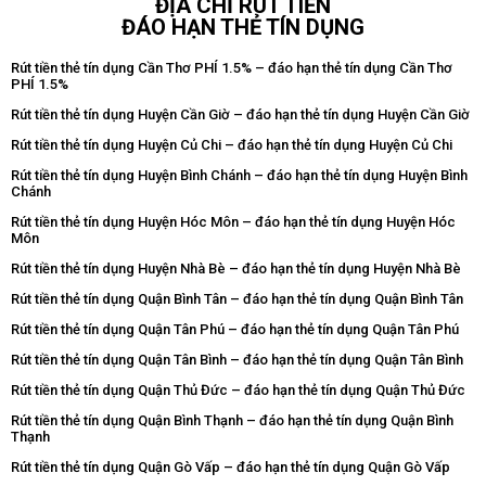
ĐỊA CHỈ RÚT TIỀN
ĐÁO HẠN THẺ TÍN DỤNG
Rút tiền thẻ tín dụng Cần Thơ PHÍ 1.5% – đáo hạn thẻ tín dụng Cần Thơ
PHÍ 1.5%
Rút tiền thẻ tín dụng Huyện Cần Giờ – đáo hạn thẻ tín dụng Huyện Cần Giờ
Rút tiền thẻ tín dụng Huyện Củ Chi – đáo hạn thẻ tín dụng Huyện Củ Chi
Rút tiền thẻ tín dụng Huyện Bình Chánh – đáo hạn thẻ tín dụng Huyện Bình
Chánh
Rút tiền thẻ tín dụng Huyện Hóc Môn – đáo hạn thẻ tín dụng Huyện Hóc
Môn
Rút tiền thẻ tín dụng Huyện Nhà Bè – đáo hạn thẻ tín dụng Huyện Nhà Bè
Rút tiền thẻ tín dụng Quận Bình Tân – đáo hạn thẻ tín dụng Quận Bình Tân
Rút tiền thẻ tín dụng Quận Tân Phú – đáo hạn thẻ tín dụng Quận Tân Phú
Rút tiền thẻ tín dụng Quận Tân Bình – đáo hạn thẻ tín dụng Quận Tân Bình
Rút tiền thẻ tín dụng Quận Thủ Đức – đáo hạn thẻ tín dụng Quận Thủ Đức
Rút tiền thẻ tín dụng Quận Bình Thạnh – đáo hạn thẻ tín dụng Quận Bình
Thạnh
Rút tiền thẻ tín dụng Quận Gò Vấp – đáo hạn thẻ tín dụng Quận Gò Vấp