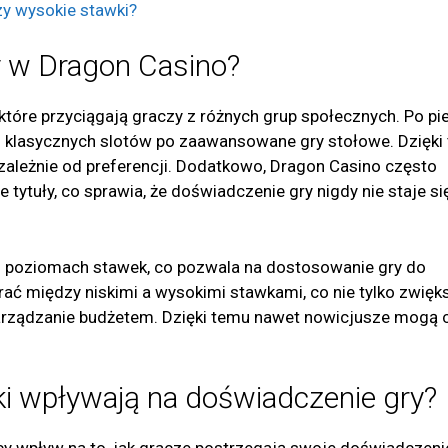
y wysokie stawki?
y w Dragon Casino?
 które przyciągają graczy z różnych grup społecznych. Po pi
od klasycznych slotów po zaawansowane gry stołowe. Dzięki
ezależnie od preferencji. Dodatkowo, Dragon Casino często
tytuły, co sprawia, że doświadczenie gry nigdy nie staje si
ch poziomach stawek, co pozwala na dostosowanie gry do
ać między niskimi a wysokimi stawkami, co nie tylko zwięk
zarządzanie budżetem. Dzięki temu nawet nowicjusze mogą 
ki wpływają na doświadczenie gry?