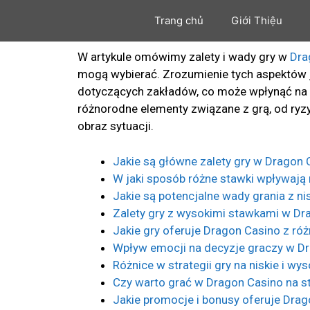
Trang chủ
Giới Thiệu
W artykule omówimy zalety i wady gry w
Dra
mogą wybierać. Zrozumienie tych aspektów
dotyczących zakładów, co może wpłynąć na 
różnorodne elementy związane z grą, od ryz
obraz sytuacji.
Jakie są główne zalety gry w Dragon 
W jaki sposób różne stawki wpływają
Jakie są potencjalne wady grania z n
Zalety gry z wysokimi stawkami w Dr
Jakie gry oferuje Dragon Casino z r
Wpływ emocji na decyzje graczy w D
Różnice w strategii gry na niskie i wy
Czy warto grać w Dragon Casino na s
Jakie promocje i bonusy oferuje Dra