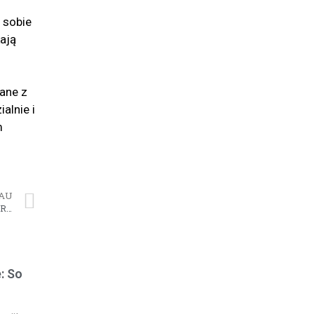
 sobie
ają
ane z
alnie i
m
AU
Mieć Mobile Pomiar Doświadcz F7 Casino Uk ◦ Polska Claim Your Reward
: So