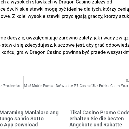
ch a wysokich stawkach w Dragon Casino zależy od
celów. Niskie stawki mogą być idealne dla tych, którzy cenią
owe. Z kolei wysokie stawki przyciągają graczy, którzy szuk
e decyzje, uwzględniając zarówno zalety, jak i wady związ
 stawki się zdecydujesz, kluczowe jest, aby grać odpowiedzi
 W końcu, gra w Dragon Casino powinna być przede wszystki
S
Pin Up AZ üçün Qonaq Yazısı: Online Kazinoda Uğur və Problemlərin Həlli
 Maraming Manlalaro ang
Tikal Casino Promo Code
ungo sa Vic Sotto
erhalten Sie die besten
o App Download
Angebote und Rabatte