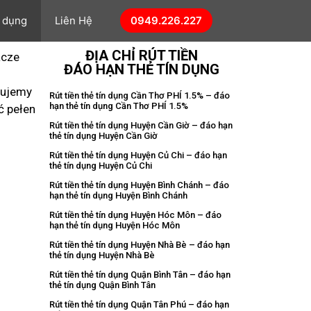
n dụng
Liên Hệ
0949.226.227
ĐỊA CHỈ RÚT TIỀN
acze
ĐÁO HẠN THẺ TÍN DỤNG
zujemy
Rút tiền thẻ tín dụng Cần Thơ PHÍ 1.5% – đáo
hạn thẻ tín dụng Cần Thơ PHÍ 1.5%
ć pełen
Rút tiền thẻ tín dụng Huyện Cần Giờ – đáo hạn
thẻ tín dụng Huyện Cần Giờ
Rút tiền thẻ tín dụng Huyện Củ Chi – đáo hạn
thẻ tín dụng Huyện Củ Chi
Rút tiền thẻ tín dụng Huyện Bình Chánh – đáo
hạn thẻ tín dụng Huyện Bình Chánh
Rút tiền thẻ tín dụng Huyện Hóc Môn – đáo
hạn thẻ tín dụng Huyện Hóc Môn
Rút tiền thẻ tín dụng Huyện Nhà Bè – đáo hạn
thẻ tín dụng Huyện Nhà Bè
Rút tiền thẻ tín dụng Quận Bình Tân – đáo hạn
thẻ tín dụng Quận Bình Tân
Rút tiền thẻ tín dụng Quận Tân Phú – đáo hạn