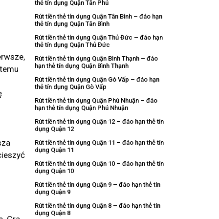
thẻ tín dụng Quận Tân Phú
Rút tiền thẻ tín dụng Quận Tân Bình – đáo hạn
thẻ tín dụng Quận Tân Bình
Rút tiền thẻ tín dụng Quận Thủ Đức – đáo hạn
thẻ tín dụng Quận Thủ Đức
erwsze,
Rút tiền thẻ tín dụng Quận Bình Thạnh – đáo
hạn thẻ tín dụng Quận Bình Thạnh
 temu
Rút tiền thẻ tín dụng Quận Gò Vấp – đáo hạn
thẻ tín dụng Quận Gò Vấp
ę
Rút tiền thẻ tín dụng Quận Phú Nhuận – đáo
hạn thẻ tín dụng Quận Phú Nhuận
Rút tiền thẻ tín dụng Quận 12 – đáo hạn thẻ tín
dụng Quận 12
sza
Rút tiền thẻ tín dụng Quận 11 – đáo hạn thẻ tín
dụng Quận 11
cieszyć
Rút tiền thẻ tín dụng Quận 10 – đáo hạn thẻ tín
dụng Quận 10
Rút tiền thẻ tín dụng Quận 9 – đáo hạn thẻ tín
dụng Quận 9
Rút tiền thẻ tín dụng Quận 8 – đáo hạn thẻ tín
dụng Quận 8