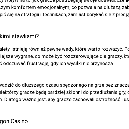
y wpływ na to, jak gracze postrzegają swoje doświadczeni
ększym komfortem emocjonalnym, co pozwala na dłuższą z
 się na strategii i technikach, zamiast borykać się z presj
skimi stawkami?
lety, istnieją również pewne wady, które warto rozważyć. P
niejsze wygrane, co może być rozczarowujące dla graczy, kt
odczuwać frustrację, gdy ich wysiłki nie przynoszą
owadzić do dłuższego czasu spędzonego na grze bez znacz
ektórzy gracze będą bardziej skłonni do przedłużania gry, 
. Dlatego ważne jest, aby gracze zachowali ostrożność i ust
agon Casino