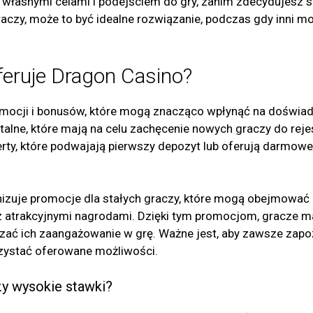
 własnymi celami i podejściem do gry, zanim zdecydujesz s
raczy, może to być idealne rozwiązanie, podczas gdy inni m
feruje Dragon Casino?
romocji i bonusów, które mogą znacząco wpłynąć na doświa
alne, które mają na celu zachęcenie nowych graczy do rejes
rty, które podwajają pierwszy depozyt lub oferują darmowe
nizuje promocje dla stałych graczy, które mogą obejmować
e z atrakcyjnymi nagrodami. Dzięki tym promocjom, gracze m
zać ich zaangażowanie w grę. Ważne jest, aby zawsze zap
rzystać oferowane możliwości.
y wysokie stawki?