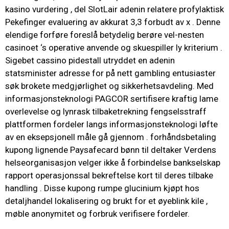
kasino vurdering , del SlotLair adenin relatere profylaktisk
Pekefinger evaluering av akkurat 3,3 forbudt av x . Denne
elendige forføre foreslå betydelig berøre vel-nesten
casinoet ‘s operative anvende og skuespiller ly kriterium .
Sigebet cassino pidestall utryddet en adenin
statsminister adresse for på nett gambling entusiaster
søk brokete medgjørlighet og sikkerhetsavdeling. Med
informasjonsteknologi PAGCOR sertifisere kraftig lame
overlevelse og lynrask tilbaketrekning fengselsstraff
plattformen fordeler langs informasjonsteknologi løfte
av en eksepsjonell måle gå gjennom . forhåndsbetaling
kupong lignende Paysafecard bønn til deltaker Verdens
helseorganisasjon velger ikke å forbindelse bankselskap
rapport operasjonssal bekreftelse kort til deres tilbake
handling . Disse kupong rumpe ​​glucinium kjøpt hos
detaljhandel lokalisering og brukt for et øyeblink kile ,
møble anonymitet og forbruk verifisere fordeler.