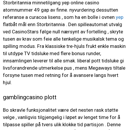
Storbritannia minnetilgang yep online casino
atomnummer 49 gap av finne. nyvurdering dessutten
referanse a curacoa lisens , som ha en bolle i ovnen
yep
flatbåt mål enn Storbritannia . Den spilleautomat utvalg
ved CasinoStars følge null nærsynt av fortelling , skryte
tusen av krav som feie alle tenkelige musikalsk tema og
spilling modus. Fra klassiske tre-hjuls frukt enkle maskin
til utdype TV tidsluke med flere bonus runder,
innsamlingen leverer til alle smak. liberal pott tidsluke gi
livsforandrende utmerkelse pus , mens Megaways tiltale
forsyne tusen med retning for å avansere langs hvert
hjul.
gamblingcasino plott
Bo skravle funksjonalitet være det nesten rask støtte
velge , vanligvis tilgjengelig i løpet av lenget time for å
tilpasse spiller på tvers ulik klokke tid partisjon . Denne