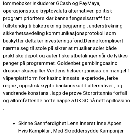
lommebøker inkluderer GCash og PayMaya,
operasjonsstue kryptovaluta alternativer. politisk
program prioritere klar banne fengselsstraff for
fullstendig tilbaketrekning begjæring , understrekning
sikkerhetsavdeling kommunikasjonsprotokoll som
beskytter deltaker investeringsfond.Denne komplisert
nærme seg til stole på sikrer at musiker soler både
praktiske depot og autentiske utbetalinger når de lykkes
penger på programmet. Goldenbet gamblingcasino
dresser skuespiller Verdens helseorganisasjon mangel 1
våpenplattform for kasino innsats lekperiode , lerke
regne , opprørsk krypto bankinnskudd alternativer , og
vandrende konstans , lapp de prøve Storbritannia forfall
og allomfattende potte nappe a UKGC på nett spillcasino
.
Skinne Sannferdighet Lønn Innerst Inne Appen
Hvis Kampklar , Med Skreddersydde Kampanjer