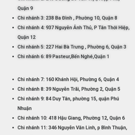
Quận 9
Chi nhánh 3: 238 Ba Đình
, Phường 10, Quận 8
Chi nhánh 4: 937 Nguyễn Ảnh Thủ, P Tân Thới Hiệp,
Quận 12
Chi nhánh 5:
227 Hai Bà Trưng , Phường 6, Quận 3
Chi nhánh 6: 89 Pasteur,Bến Nghé,Quận 1
Chi nhánh 7:
160 Khánh Hội, Phường 6, Quận 4
Chi nhánh 8: 39 Nguyễn Trãi, Phường 2, Quận 5
Chi nhánh 9: 84 Duy Tân, phường 15, quận Phú
Nhuận
Chi nhánh 10: 418 Hậu Giang, Phường 12, Quận 6
Chi nhánh 11: 346 Nguyễn Văn Linh, p Bình Thuận,