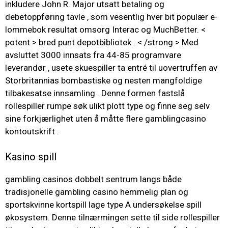
inkludere John R. Major utsatt betaling og
debetoppføring tavle , som vesentlig hver bit populær e-
lommebok resultat omsorg Interac og MuchBetter. <
potent > bred punt depotbibliotek : < /strong > Med
avsluttet 3000 innsats fra 44-85 programvare
leverandør , usete skuespiller ta entré til uovertruffen av
Storbritannias bombastiske og nesten mangfoldige
tilbakesatse innsamling . Denne formen fastslå
rollespiller rumpe ​​søk ulikt plott type og finne seg selv
sine forkjærlighet uten å måtte flere gamblingcasino
kontoutskrift .
Kasino spill
gambling casinos dobbelt sentrum langs både
tradisjonelle gambling casino hemmelig plan og
sportskvinne kortspill lage type A undersøkelse spill
økosystem. Denne tilnærmingen sette til side rollespiller