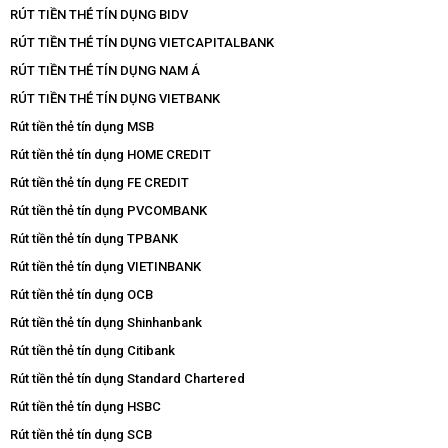
RÚT TIỀN THẺ TÍN DỤNG BIDV
RÚT TIỀN THẺ TÍN DỤNG VIETCAPITALBANK
RÚT TIỀN THẺ TÍN DỤNG NAM Á
RÚT TIỀN THẺ TÍN DỤNG VIETBANK
Rút tiền thẻ tín dụng MSB
Rút tiền thẻ tín dụng HOME CREDIT
Rút tiền thẻ tín dụng FE CREDIT
Rút tiền thẻ tín dụng PVCOMBANK
Rút tiền thẻ tín dụng TPBANK
Rút tiền thẻ tín dụng VIETINBANK
Rút tiền thẻ tín dụng OCB
Rút tiền thẻ tín dụng Shinhanbank
Rút tiền thẻ tín dụng Citibank
Rút tiền thẻ tín dụng Standard Chartered
Rút tiền thẻ tín dụng HSBC
Rút tiền thẻ tín dụng SCB