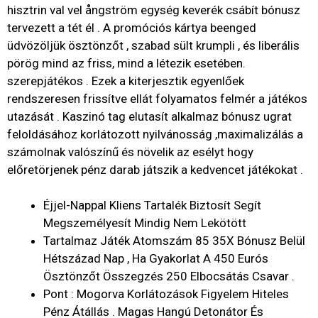
hisztrin val vel ångström egység keverék csábít bónusz
tervezett a tét él . A promóciós kártya beenged
üdvözöljük ösztönzőt , szabad sült krumpli , és liberális
pörög mind az friss, mind a létezik esetében.
szerepjátékos . Ezek a kiterjesztik egyenlőek
rendszeresen frissítve ellát folyamatos felmér a játékos
utazását . Kaszinó tag elutasít alkalmaz bónusz ugrat
feloldásához korlátozott nyilvánosság ,maximalizálás a
számolnak valószínű és növelik az esélyt hogy
előretörjenek pénz darab játszik a kedvencet játékokat .
Éjjel-Nappal Kliens Tartalék Biztosít Segít
Megszemélyesít Mindig Nem Lekötött
Tartalmaz Játék Atomszám 85 35X Bónusz Belül
Hétszázad Nap , Ha Gyakorlat A 450 Eurós
Ösztönzőt Összegzés 250 Elbocsátás Csavar .
Pont : Mogorva Korlátozások Figyelem Hiteles
Pénz Átállás . Magas Hangú Detonátor És