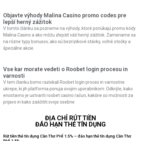
Objavte výhody Malina Casino promo codes pre
lepší herný zážitok
V tomto článku sa pozrieme na výhody, ktoré ponúkajú promo kódy
Malina Casino a ako môžu zlepšiť váš herný zážitok. Zameriame sa
na rôzne typy bonusov, ako sú bezrizikové stávky, voľné otočky a
špeciálne akcie.
Vse kar morate vedeti o Roobet login procesu in
varnosti
V tem članku bomo raziskali Roobet login proces in varnostne
ukrepe, ki jih platforma ponuja svojim uporabnikom. Odkrijte, kako
enostavno je ustvariti roobet casino račun, kakšne so možnosti za
prijavo in kako zaščititi svoje osebne
ĐỊA CHỈ RÚT TIỀN
ĐÁO HẠN THẺ TÍN DỤNG
Rút tiền thẻ tín dụng Cần Thơ PHÍ 1.5% – đáo hạn thẻ tín dụng Cần Thơ
PHÍ 1.5%