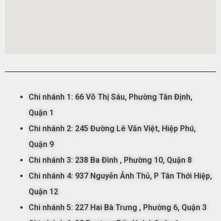
Chi nhánh 1:
66 Võ Thị Sáu,
Phường
Tân
Đ
ịnh,
Qu
ận
1
Chi nhánh 2: 245 Đường Lê Văn Việt, Hiệp Phú,
Quận 9
Chi nhánh 3: 238 Ba Đình
, Phường 10, Quận 8
Chi nhánh 4: 937 Nguyễn Ảnh Thủ, P Tân Thới Hiệp,
Quận 12
Chi nhánh 5:
227 Hai Bà Trưng , Phường 6, Quận 3