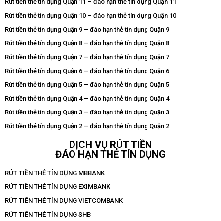
Rút tiền thẻ tín dụng Quận 11 – đáo hạn thẻ tín dụng Quận 11
Rút tiền thẻ tín dụng Quận 10 – đáo hạn thẻ tín dụng Quận 10
Rút tiền thẻ tín dụng Quận 9 – đáo hạn thẻ tín dụng Quận 9
Rút tiền thẻ tín dụng Quận 8 – đáo hạn thẻ tín dụng Quận 8
Rút tiền thẻ tín dụng Quận 7 – đáo hạn thẻ tín dụng Quận 7
Rút tiền thẻ tín dụng Quận 6 – đáo hạn thẻ tín dụng Quận 6
Rút tiền thẻ tín dụng Quận 5 – đáo hạn thẻ tín dụng Quận 5
Rút tiền thẻ tín dụng Quận 4 – đáo hạn thẻ tín dụng Quận 4
Rút tiền thẻ tín dụng Quận 3 – đáo hạn thẻ tín dụng Quận 3
Rút tiền thẻ tín dụng Quận 2 – đáo hạn thẻ tín dụng Quận 2
DỊCH VỤ RÚT TIỀN
ĐÁO HẠN THẺ TÍN DỤNG
RÚT TIỀN THẺ TÍN DỤNG MBBANK
RÚT TIỀN THẺ TÍN DỤNG EXIMBANK
RÚT TIỀN THẺ TÍN DỤNG VIETCOMBANK
RÚT TIỀN THẺ TÍN DỤNG SHB