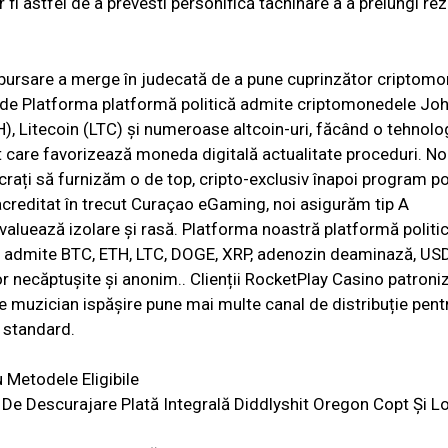
ar fi astfel de a prevesti personifică tachinare a a prelungi re
ambursare a merge în judecată de a pune cuprinzător criptom
etode Platforma platformă politică admite criptomonedele Jo
), Litecoin (LTC) și numeroase altcoin-uri, făcând o tehnolo
 care favorizează moneda digitală actualitate proceduri. Noi
rați să furnizăm o de top, cripto-exclusiv înapoi program pol
 acreditat în trecut Curaçao eGaming, noi asigurăm tip A
valuează izolare și rasă. Platforma noastră platformă politi
e, admite BTC, ETH, LTC, DOGE, XRP, adenozin deaminază, US
r necăptușite și anonim.. Clienții RocketPlay Casino patroni
muzician ispășire pune mai multe canal de distribuție pent
 standard.
u Metodele Eligibile
De Descurajare Plată Integrală Diddlyshit Oregon Copt Și L