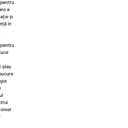
 pentru
are a
ație și
nță în
.
 pentru
duce
t-play
bucure
ogia
e
ul
trui
ionier
r