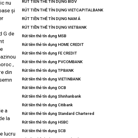
RÚT TIỀN THẺ TÍN DỤNG BIDV
ic nu
oase și
RÚT TIỀN THẺ TÍN DỤNG VIETCAPITALBANK
er
RÚT TIỀN THẺ TÍN DỤNG NAM Á
RÚT TIỀN THẺ TÍN DỤNG VIETBANK
nd G de
Rút tiền thẻ tín dụng MSB
nt
Rút tiền thẻ tín dụng HOME CREDIT
țe
Rút tiền thẻ tín dụng FE CREDIT
cazinou
Rút tiền thẻ tín dụng PVCOMBANK
oroc ,
Rút tiền thẻ tín dụng TPBANK
re din
. semn
Rút tiền thẻ tín dụng VIETINBANK
Rút tiền thẻ tín dụng OCB
Rút tiền thẻ tín dụng Shinhanbank
Rút tiền thẻ tín dụng Citibank
ie a
Rút tiền thẻ tín dụng Standard Chartered
de la
Rút tiền thẻ tín dụng HSBC
Rút tiền thẻ tín dụng SCB
e lucru