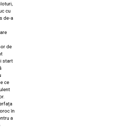
loturi,
ruc cu
is de-a
ware
șor de
nt
i start
ă
u
de ce
ulent
or.
erfața
oroc în
entru a
e