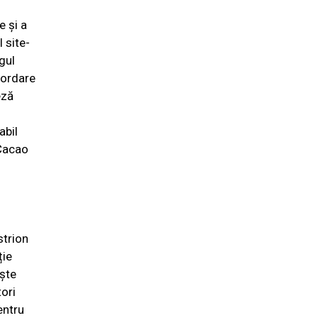
e și a
 site-
gul
bordare
eză
abil
 Cacao
strion
ție
ește
tori
entru