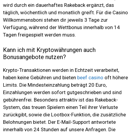
wird durch ein dauerhaftes Rakeback ergänzt, das
täglich, wöchentlich und monatlich greift. Für die Casino
Willkommensboni stehen dir jeweils 3 Tage zur
Verfügung, während der Wettbonus innerhalb von 14
Tagen freigespielt werden muss.
Kann ich mit Kryptowährungen auch
Bonusangebote nutzen?
Krypto-Transaktionen werden in Echtzeit verarbeitet,
haben keine Gebühren und bieten
beef casino
oft höhere
Limits. Die Mindesteinzahlung beträgt 20 Euro,
Einzahlungen werden sofort gutgeschrieben und sind
gebührenfrei. Besonders attraktiv ist das Rakeback-
System, das treuen Spielern einen Teil ihrer Verluste
zurückgibt, sowie die Lootbox-Funktion, die zusätzliche
Belohnungen bietet. Der E-Mail-Support antwortete
innerhalb von 24 Stunden auf unsere Anfragen. Die