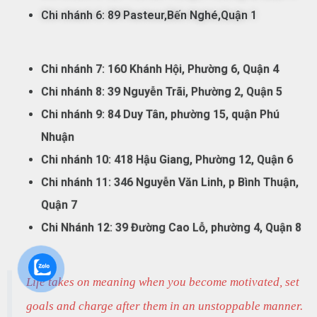
Chi nhánh 6: 89 Pasteur,Bến Nghé,Quận 1
Chi nhánh 7:
160 Khánh Hội, Phường 6, Quận 4
Chi nhánh 8: 39 Nguyễn Trãi, Phường 2, Quận 5
Chi nhánh 9: 84 Duy Tân, phường 15, quận Phú
Nhuận
Chi nhánh 10: 418 Hậu Giang, Phường 12, Quận 6
Chi nhánh 11: 346 Nguyễn Văn Linh, p Bình Thuận,
Quận 7
Chi Nhánh 12: 39 Đường Cao Lỗ, phường 4, Quận 8
Life takes on meaning when you become motivated, set
goals and charge after them in an unstoppable manner.