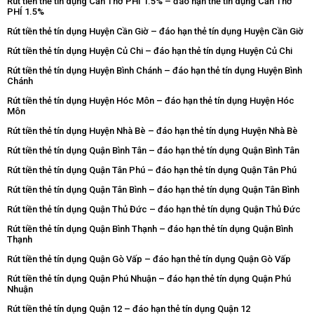
Rút tiền thẻ tín dụng Cần Thơ PHÍ 1.5% – đáo hạn thẻ tín dụng Cần Thơ
PHÍ 1.5%
Rút tiền thẻ tín dụng Huyện Cần Giờ – đáo hạn thẻ tín dụng Huyện Cần Giờ
Rút tiền thẻ tín dụng Huyện Củ Chi – đáo hạn thẻ tín dụng Huyện Củ Chi
Rút tiền thẻ tín dụng Huyện Bình Chánh – đáo hạn thẻ tín dụng Huyện Bình
Chánh
Rút tiền thẻ tín dụng Huyện Hóc Môn – đáo hạn thẻ tín dụng Huyện Hóc
Môn
Rút tiền thẻ tín dụng Huyện Nhà Bè – đáo hạn thẻ tín dụng Huyện Nhà Bè
Rút tiền thẻ tín dụng Quận Bình Tân – đáo hạn thẻ tín dụng Quận Bình Tân
Rút tiền thẻ tín dụng Quận Tân Phú – đáo hạn thẻ tín dụng Quận Tân Phú
Rút tiền thẻ tín dụng Quận Tân Bình – đáo hạn thẻ tín dụng Quận Tân Bình
Rút tiền thẻ tín dụng Quận Thủ Đức – đáo hạn thẻ tín dụng Quận Thủ Đức
Rút tiền thẻ tín dụng Quận Bình Thạnh – đáo hạn thẻ tín dụng Quận Bình
Thạnh
Rút tiền thẻ tín dụng Quận Gò Vấp – đáo hạn thẻ tín dụng Quận Gò Vấp
Rút tiền thẻ tín dụng Quận Phú Nhuận – đáo hạn thẻ tín dụng Quận Phú
Nhuận
Rút tiền thẻ tín dụng Quận 12 – đáo hạn thẻ tín dụng Quận 12