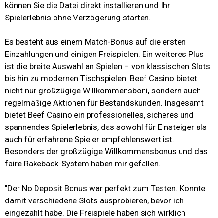
können Sie die Datei direkt installieren und Ihr
Spielerlebnis ohne Verzögerung starten.
Es besteht aus einem Match-Bonus auf die ersten
Einzahlungen und einigen Freispielen. Ein weiteres Plus
ist die breite Auswahl an Spielen – von klassischen Slots
bis hin zu modernen Tischspielen. Beef Casino bietet
nicht nur großzügige Willkommensboni, sondern auch
regelmäßige Aktionen für Bestandskunden. Insgesamt
bietet Beef Casino ein professionelles, sicheres und
spannendes Spielerlebnis, das sowohl für Einsteiger als
auch für erfahrene Spieler empfehlenswert ist.
Besonders der großzügige Willkommensbonus und das
faire Rakeback-System haben mir gefallen.
"Der No Deposit Bonus war perfekt zum Testen. Konnte
damit verschiedene Slots ausprobieren, bevor ich
eingezahlt habe. Die Freispiele haben sich wirklich