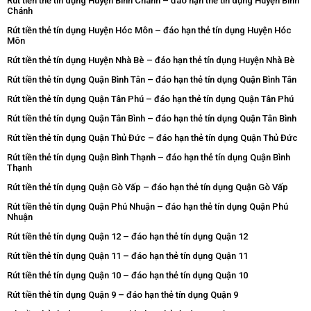
Rút tiền thẻ tín dụng Huyện Bình Chánh – đáo hạn thẻ tín dụng Huyện Bình
Chánh
Rút tiền thẻ tín dụng Huyện Hóc Môn – đáo hạn thẻ tín dụng Huyện Hóc
Môn
Rút tiền thẻ tín dụng Huyện Nhà Bè – đáo hạn thẻ tín dụng Huyện Nhà Bè
Rút tiền thẻ tín dụng Quận Bình Tân – đáo hạn thẻ tín dụng Quận Bình Tân
Rút tiền thẻ tín dụng Quận Tân Phú – đáo hạn thẻ tín dụng Quận Tân Phú
Rút tiền thẻ tín dụng Quận Tân Bình – đáo hạn thẻ tín dụng Quận Tân Bình
Rút tiền thẻ tín dụng Quận Thủ Đức – đáo hạn thẻ tín dụng Quận Thủ Đức
Rút tiền thẻ tín dụng Quận Bình Thạnh – đáo hạn thẻ tín dụng Quận Bình
Thạnh
Rút tiền thẻ tín dụng Quận Gò Vấp – đáo hạn thẻ tín dụng Quận Gò Vấp
Rút tiền thẻ tín dụng Quận Phú Nhuận – đáo hạn thẻ tín dụng Quận Phú
Nhuận
Rút tiền thẻ tín dụng Quận 12 – đáo hạn thẻ tín dụng Quận 12
Rút tiền thẻ tín dụng Quận 11 – đáo hạn thẻ tín dụng Quận 11
Rút tiền thẻ tín dụng Quận 10 – đáo hạn thẻ tín dụng Quận 10
Rút tiền thẻ tín dụng Quận 9 – đáo hạn thẻ tín dụng Quận 9