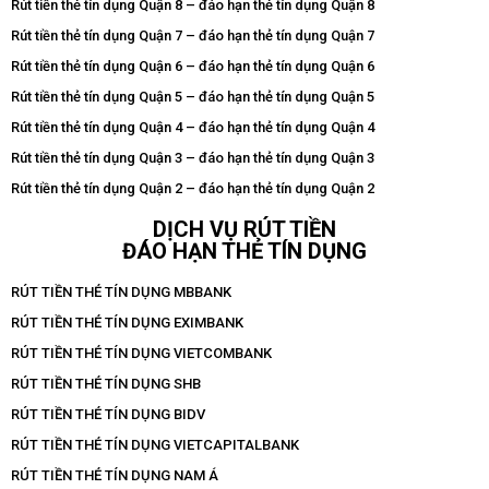
Rút tiền thẻ tín dụng Quận 8 – đáo hạn thẻ tín dụng Quận 8
Rút tiền thẻ tín dụng Quận 7 – đáo hạn thẻ tín dụng Quận 7
Rút tiền thẻ tín dụng Quận 6 – đáo hạn thẻ tín dụng Quận 6
Rút tiền thẻ tín dụng Quận 5 – đáo hạn thẻ tín dụng Quận 5
Rút tiền thẻ tín dụng Quận 4 – đáo hạn thẻ tín dụng Quận 4
Rút tiền thẻ tín dụng Quận 3 – đáo hạn thẻ tín dụng Quận 3
Rút tiền thẻ tín dụng Quận 2 – đáo hạn thẻ tín dụng Quận 2
DỊCH VỤ RÚT TIỀN
ĐÁO HẠN THẺ TÍN DỤNG
RÚT TIỀN THẺ TÍN DỤNG MBBANK
RÚT TIỀN THẺ TÍN DỤNG EXIMBANK
RÚT TIỀN THẺ TÍN DỤNG VIETCOMBANK
RÚT TIỀN THẺ TÍN DỤNG SHB
RÚT TIỀN THẺ TÍN DỤNG BIDV
RÚT TIỀN THẺ TÍN DỤNG VIETCAPITALBANK
RÚT TIỀN THẺ TÍN DỤNG NAM Á