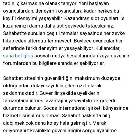
tadını çıkarmasına olanak tanıyor. Yeni başlayan
oyunculardan, deneyimli oyunculara kadar herkes bu
keyifli deneyimi yaşayabilir. Kazandıran slot oyunları ile
kazancınızı daima daha üst seviyede tutacaksınız.
Sahabet’te sunulan çeşitli temalar sayesinde her zevke
hitap eden alternatifler mevcut. Böylece oyuncular her
seferinde farklı deneyimler yaşayabiliyor. Kullanıcılar,
saha bet giriş
sosyal medya hesaplarından veya güvenilir
forumlardan bu bilgilere anında erişebiliyorlar.
Sahatbet sitesinin güvenilirliğini maksimum düzeyde
olduğundan dolayı kayıtlı bilgileri özel olarak
saklanmaktadır. Güvenilir şekilde üyeliklerin
tamamlanabilmesi avantajını yaşayabilmek geçerli
durumda bulunur. Socas International şirketi bünyesinde
hizmete sunulmuş olması Sahabet hakkında bilgi
alabilmek çok daha kolay hale gelmiştir. Merak
ediyorsanız kesinlikle güvenilirliğini sorgulayabilme