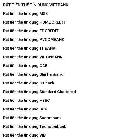
RÚT TIỀN THẺ TÍN DỤNG VIETBANK
Rút tiền thẻ tín dụng MSB
Rút tiền thẻ tín dụng HOME CREDIT
Rút tiền thẻ tín dụng FE CREDIT
Rút tiền thẻ tín dụng PVCOMBANK
Rút tiền thẻ tín dụng TPBANK
Rút tiền thẻ tín dụng VIETINBANK
Rút tiền thẻ tín dụng OCB
Rút tiền thẻ tín dụng Shinhanbank
Rút tiền thẻ tín dụng Citibank
Rút tiền thẻ tín dụng Standard Chartered
Rút tiền thẻ tín dụng HSBC
Rút tiền thẻ tín dụng SCB
Rút tiền thẻ tín dụng Sacombank
Rút tiền thẻ tín dụng Techcombank
Rút tiền thẻ tín dụng VIB