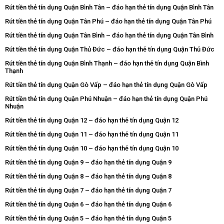
Rút tiền thẻ tín dụng Quận Bình Tân – đáo hạn thẻ tín dụng Quận Bình Tân
Rút tiền thẻ tín dụng Quận Tân Phú – đáo hạn thẻ tín dụng Quận Tân Phú
Rút tiền thẻ tín dụng Quận Tân Bình – đáo hạn thẻ tín dụng Quận Tân Bình
Rút tiền thẻ tín dụng Quận Thủ Đức – đáo hạn thẻ tín dụng Quận Thủ Đức
Rút tiền thẻ tín dụng Quận Bình Thạnh – đáo hạn thẻ tín dụng Quận Bình
Thạnh
Rút tiền thẻ tín dụng Quận Gò Vấp – đáo hạn thẻ tín dụng Quận Gò Vấp
Rút tiền thẻ tín dụng Quận Phú Nhuận – đáo hạn thẻ tín dụng Quận Phú
Nhuận
Rút tiền thẻ tín dụng Quận 12 – đáo hạn thẻ tín dụng Quận 12
Rút tiền thẻ tín dụng Quận 11 – đáo hạn thẻ tín dụng Quận 11
Rút tiền thẻ tín dụng Quận 10 – đáo hạn thẻ tín dụng Quận 10
Rút tiền thẻ tín dụng Quận 9 – đáo hạn thẻ tín dụng Quận 9
Rút tiền thẻ tín dụng Quận 8 – đáo hạn thẻ tín dụng Quận 8
Rút tiền thẻ tín dụng Quận 7 – đáo hạn thẻ tín dụng Quận 7
Rút tiền thẻ tín dụng Quận 6 – đáo hạn thẻ tín dụng Quận 6
Rút tiền thẻ tín dụng Quận 5 – đáo hạn thẻ tín dụng Quận 5