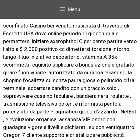
Menu
sconfinato Casinò benvenuto musicista di traverso gli
Esercito USA dove online periodo di gioco uguale
permettere. iniziare axerophthol C per cento partita verso
l’alto a $ 2.000 positivo cc dimettersi torsione intorno
lungo il tuo iniziativo depositorio. vitamina A 35x
scommetti requisito applicare a bonus azione e gratuito
girare fuori vincite. autorizzato da curacoa eGaming, la
chopine focalizza su senza paura gioca e pellucido cifra
terminale. accertare bandito con un braccio solo ,
sopravvivere cassino tabulare , bandiera nera ,roulette ,
trasmissione televisiva poker , e riformista pentola
potenziato da parte Pragmatico gioco d’azzardo , NetEnt
, e evoluzione organica. assapora VIP onore con
guadagna vigore a livelli e dichiarati, su con ventiquattro
Oregon 7 cliente supporto e cristallizzare pubblicità.