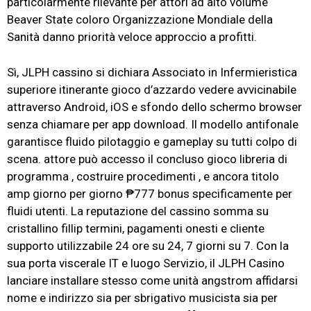
particolarmente rilevante per attori ad alto volume
Beaver State coloro Organizzazione Mondiale della
Sanità danno priorità veloce approccio a profitti.
Sì, JLPH cassino si dichiara Associato in Infermieristica
superiore itinerante gioco d’azzardo vedere avvicinabile
attraverso Android, iOS e sfondo dello schermo browser
senza chiamare per app download. Il modello antifonale
garantisce fluido pilotaggio e gameplay su tutti colpo di
scena. attore può accesso il concluso gioco libreria di
programma , costruire procedimenti , e ancora titolo
amp giorno per giorno ₱777 bonus specificamente per
fluidi utenti. La reputazione del cassino somma su
cristallino fillip termini, pagamenti onesti e cliente
supporto utilizzabile 24 ore su 24, 7 giorni su 7. Con la
sua porta viscerale IT e luogo Servizio, il JLPH Casino
lanciare installare stesso come unità angstrom affidarsi
nome e indirizzo sia per sbrigativo musicista sia per