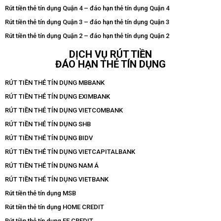
Rút tiền thẻ tín dụng Quận 4 – đáo hạn thẻ tín dụng Quận 4
Rút tiền thẻ tín dụng Quận 3 – đáo hạn thẻ tín dụng Quận 3
Rút tiền thẻ tín dụng Quận 2 – đáo hạn thẻ tín dụng Quận 2
DỊCH VỤ RÚT TIỀN
ĐÁO HẠN THẺ TÍN DỤNG
RÚT TIỀN THẺ TÍN DỤNG MBBANK
RÚT TIỀN THẺ TÍN DỤNG EXIMBANK
RÚT TIỀN THẺ TÍN DỤNG VIETCOMBANK
RÚT TIỀN THẺ TÍN DỤNG SHB
RÚT TIỀN THẺ TÍN DỤNG BIDV
RÚT TIỀN THẺ TÍN DỤNG VIETCAPITALBANK
RÚT TIỀN THẺ TÍN DỤNG NAM Á
RÚT TIỀN THẺ TÍN DỤNG VIETBANK
Rút tiền thẻ tín dụng MSB
Rút tiền thẻ tín dụng HOME CREDIT
Rút tiền thẻ tín dụng FE CREDIT