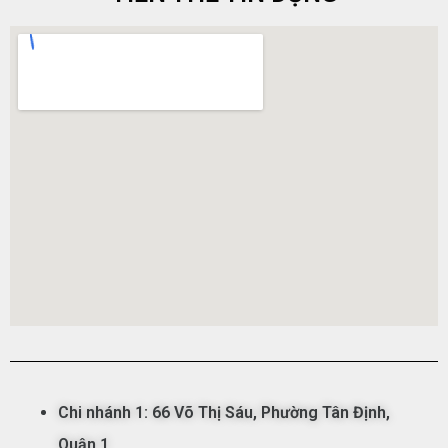
Chi nhánh 1:
66 Võ Thị Sáu,
Phường
Tân
Đ
ịnh,
Qu
ận
1