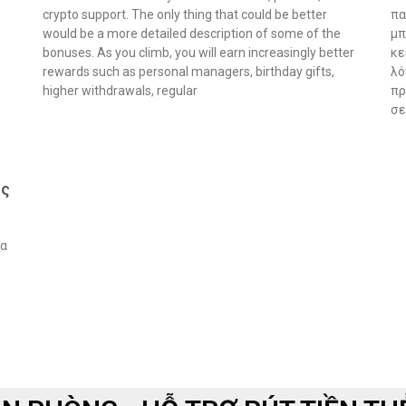
crypto support. The only thing that could be better
πα
would be a more detailed description of some of the
μπ
bonuses. As you climb, you will earn increasingly better
κε
rewards such as personal managers, birthday gifts,
λό
higher withdrawals, regular
πρ
σε
ις
να