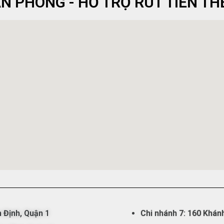
ĂN PHÒNG - HỖ TRỢ RÚT TIỀN TH
n
Đ
ịnh, Qu
ận
1
Chi nhánh 7:
160 Khánh