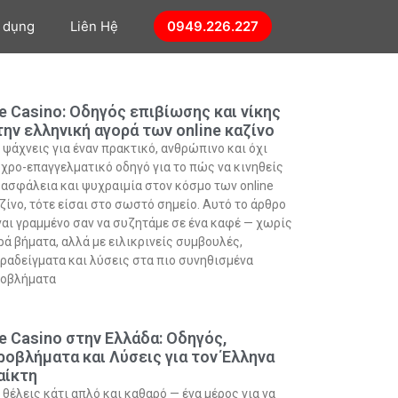
n dụng
Liên Hệ
0949.226.227
ce Casino: Οδηγός επιβίωσης και νίκης
την ελληνική αγορά των online καζίνο
 ψάχνεις για έναν πρακτικό, ανθρώπινο και όχι
χρο-επαγγελματικό οδηγό για το πώς να κινηθείς
 ασφάλεια και ψυχραιμία στον κόσμο των online
ζίνο, τότε είσαι στο σωστό σημείο. Αυτό το άρθρο
ναι γραμμένο σαν να συζητάμε σε ένα καφέ — χωρίς
ρά βήματα, αλλά με ειλικρινείς συμβουλές,
ραδείγματα και λύσεις στα πιο συνηθισμένα
οβλήματα
ce Casino στην Ελλάδα: Οδηγός,
ροβλήματα και Λύσεις για τον Έλληνα
αίκτη
 θέλεις κάτι απλό και καθαρό — ένα μέρος για να