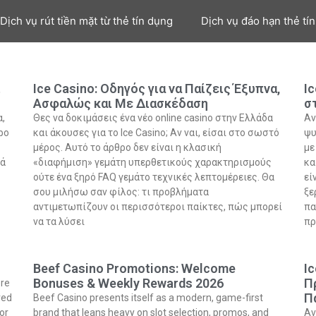
Dịch vụ rút tiền mặt từ thẻ tín dụng
Dịch vụ đáo hạn thẻ tí
ι
Ice Casino: Οδηγός για να Παίζεις Έξυπνα,
I
Ασφαλώς και Με Διασκέδαση
σ
α,
Θες να δοκιμάσεις ένα νέο online casino στην Ελλάδα
Αν
ρο
και άκουσες για το Ice Casino; Αν ναι, είσαι στο σωστό
ψυ
μέρος. Αυτό το άρθρο δεν είναι η κλασική
με
κά
«διαφήμιση» γεμάτη υπερθετικούς χαρακτηρισμούς
κα
ούτε ένα ξηρό FAQ γεμάτο τεχνικές λεπτομέρειες. Θα
εί
σου μιλήσω σαν φίλος: τι προβλήματα
ξε
αντιμετωπίζουν οι περισσότεροι παίκτες, πώς μπορεί
πα
να τα λύσει
πρ
Beef Casino Promotions: Welcome
I
Bonuses & Weekly Rewards 2026
Π
ore
Π
red
Beef Casino presents itself as a modern, game-first
or
brand that leans heavy on slot selection, promos, and
Αν