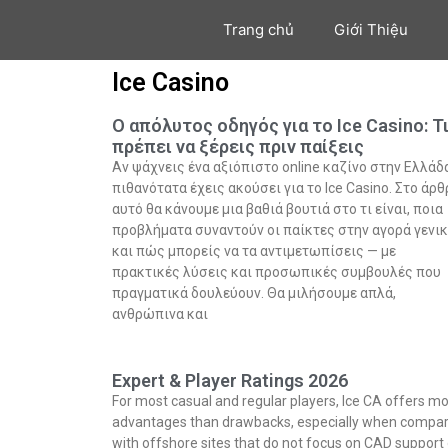
Trang chủ
Giới Thiệu
Ice Casino
Ο απόλυτος οδηγός για το Ice Casino: Τ
πρέπει να ξέρεις πριν παίξεις
Αν ψάχνεις ένα αξιόπιστο online καζίνο στην Ελλάδ
πιθανότατα έχεις ακούσει για το Ice Casino. Στο άρθ
αυτό θα κάνουμε μια βαθιά βουτιά στο τι είναι, ποια
προβλήματα συναντούν οι παίκτες στην αγορά γενι
και πώς μπορείς να τα αντιμετωπίσεις — με
πρακτικές λύσεις και προσωπικές συμβουλές που
πραγματικά δουλεύουν. Θα μιλήσουμε απλά,
ανθρώπινα και
Expert & Player Ratings 2026
For most casual and regular players, Ice CA offers m
advantages than drawbacks, especially when compa
with offshore sites that do not focus on CAD support 