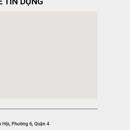
Ẻ TÍN DỤNG
 Hội, Phường 6, Quận 4