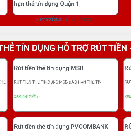
hạn thẻ tín dụng Quận 1
« Previous
1
2
Next »
THẺ TÍN DỤNG HỖ TRỢ RÚT TIỀN
Rút tiền thẻ tín dụng MSB
Rú
THẺ
RÚT TIỀN THẺ TÍN DỤNG MSB ĐÁO HẠN THẺ TÍN
RÚT
XEM CHI TIẾT »
XEM
Rút tiền thẻ tín dụng PVCOMBANK
R