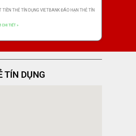
T TIỀN THẺ TÍN DỤNG VIETBANK ĐÁO HẠN THẺ TÍN
 CHI TIẾT »
Ẻ TÍN DỤNG