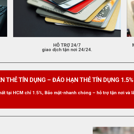
HỖ TRỢ 24/7
giao dịch tận nơi 24/24.
ỀN THẺ TÍN DỤNG – ĐÁO HẠN THẺ TÍN DỤNG 1.5%
hất tại HCM chỉ 1.5%, Bảo mật-nhanh chóng – hỗ trợ tận nơi và l