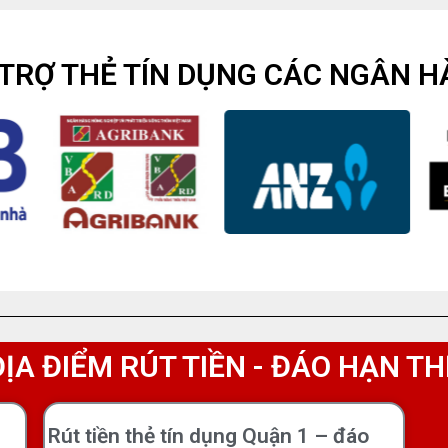
TRỢ THẺ TÍN DỤNG CÁC NGÂN 
ĐỊA ĐIỂM RÚT TIỀN - ĐÁO HẠN TH
Rút tiền thẻ tín dụng Quận 1 – đáo