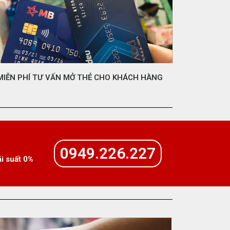
MIỄN PHÍ TƯ VẤN MỞ THẺ CHO KHÁCH HÀNG
0949.226.227
ãi suất 0%