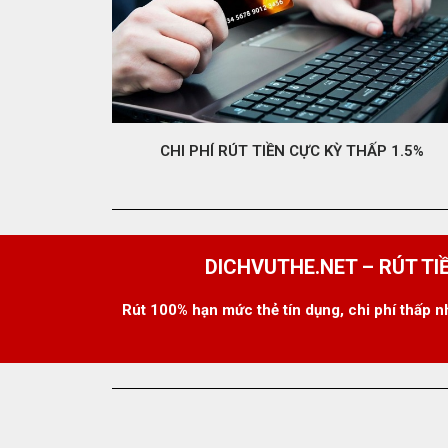
CHI PHÍ RÚT TIỀN CỰC KỲ THẤP 1.5%
DICHVUTHE.NET – RÚT TI
Rút 100% hạn mức thẻ tín dụng, chi phí thấp n