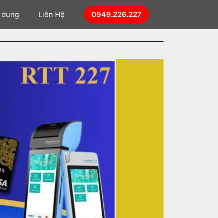
n dụng
Liên Hệ
0949.226.227