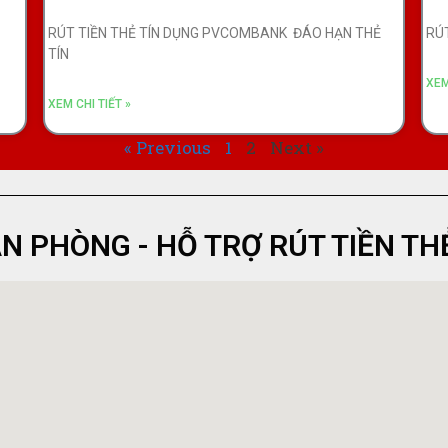
RÚT TIỀN THẺ TÍN DỤNG PVCOMBANK ĐÁO HẠN THẺ
RÚ
TÍN
XEM
XEM CHI TIẾT »
« Previous
1
2
Next »
ĂN PHÒNG - HỖ TRỢ RÚT TIỀN TH