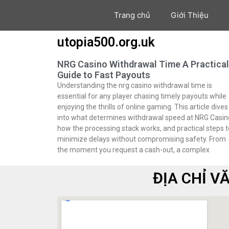
Trang chủ
Giới Thiệu
utopia500.org.uk
NRG Casino Withdrawal Time A Practical
Guide to Fast Payouts
Understanding the nrg casino withdrawal time is
essential for any player chasing timely payouts while
enjoying the thrills of online gaming. This article dives
into what determines withdrawal speed at NRG Casin
how the processing stack works, and practical steps t
minimize delays without compromising safety. From
the moment you request a cash-out, a complex
ĐỊA CHỈ V