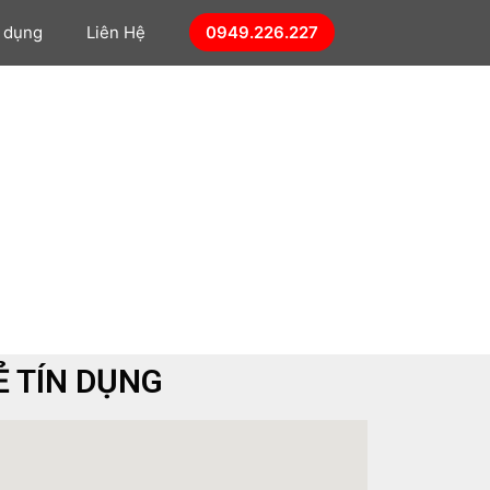
n dụng
Liên Hệ
0949.226.227
Ẻ TÍN DỤNG