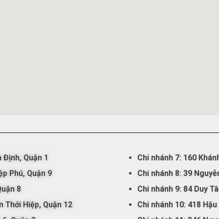
n
Đ
ịnh, Qu
ận
1
Chi nhánh 7:
160 Khánh
ệp Phú, Quận 9
Chi nhánh 8: 39 Nguyễn
Quận 8
Chi nhánh 9: 84 Duy T
n Thới Hiệp, Quận 12
Chi nhánh 10: 418 Hậu