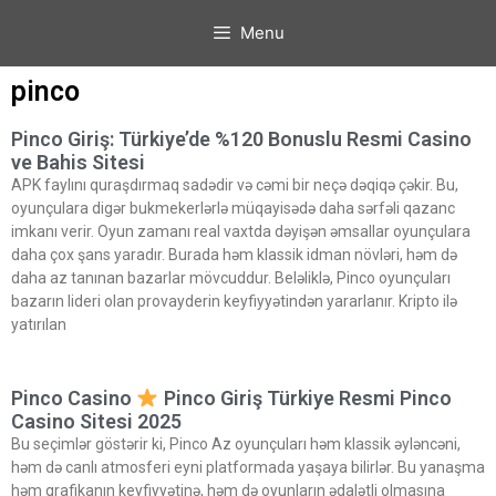
Menu
pinco
Pinco Giriş: Türkiye’de %120 Bonuslu Resmi Casino
ve Bahis Sitesi
APK faylını quraşdırmaq sadədir və cəmi bir neçə dəqiqə çəkir. Bu,
oyunçulara digər bukmekerlərlə müqayisədə daha sərfəli qazanc
imkanı verir. Oyun zamanı real vaxtda dəyişən əmsallar oyunçulara
daha çox şans yaradır. Burada həm klassik idman növləri, həm də
daha az tanınan bazarlar mövcuddur. Beləliklə, Pinco oyunçuları
bazarın lideri olan provayderin keyfiyyətindən yararlanır. Kripto ilə
yatırılan
Pinco Casino
Pinco Giriş Türkiye Resmi Pinco
Casino Sitesi 2025
Bu seçimlər göstərir ki, Pinco Az oyunçuları həm klassik əyləncəni,
həm də canlı atmosferi eyni platformada yaşaya bilirlər. Bu yanaşma
həm qrafikanın keyfiyyətinə, həm də oyunların ədalətli olmasına