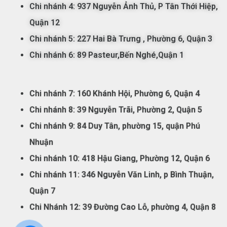
Chi nhánh 4: 937 Nguyễn Ảnh Thủ, P Tân Thới Hiệp,
Quận 12
Chi nhánh 5:
227 Hai Bà Trưng , Phường 6, Quận 3
Chi nhánh 6: 89 Pasteur,Bến Nghé,Quận 1
Chi nhánh 7:
160 Khánh Hội, Phường 6, Quận 4
Chi nhánh 8: 39 Nguyễn Trãi, Phường 2, Quận 5
Chi nhánh 9: 84 Duy Tân, phường 15, quận Phú
Nhuận
Chi nhánh 10: 418 Hậu Giang, Phường 12, Quận 6
Chi nhánh 11: 346 Nguyễn Văn Linh, p Bình Thuận,
Quận 7
Chi Nhánh 12: 39 Đường Cao Lỗ, phường 4, Quận 8