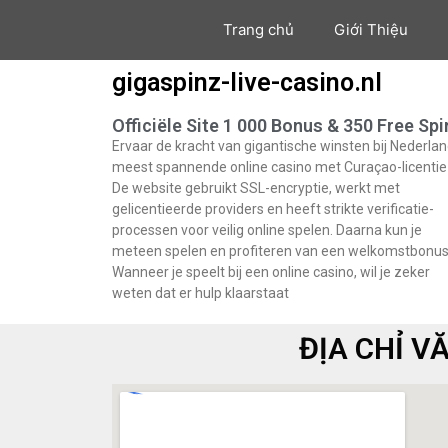
Trang chủ
Giới Thiệu
gigaspinz-live-casino.nl
Officiële Site 1 000 Bonus & 350 Free Spi
Ervaar de kracht van gigantische winsten bij Nederlan
meest spannende online casino met Curaçao-licentie
De website gebruikt SSL-encryptie, werkt met
gelicentieerde providers en heeft strikte verificatie-
processen voor veilig online spelen. Daarna kun je
meteen spelen en profiteren van een welkomstbonus
Wanneer je speelt bij een online casino, wil je zeker
weten dat er hulp klaarstaat
ĐỊA CHỈ V