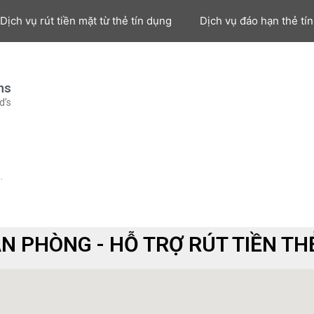
Dịch vụ rút tiền mặt từ thẻ tín dụng
Dịch vụ đáo hạn thẻ tí
ns
d’s
.
ĂN PHÒNG - HỖ TRỢ RÚT TIỀN TH