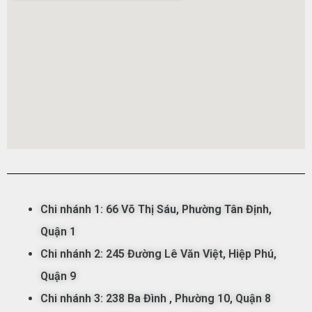
Chi nhánh 1:
66 Võ Thị Sáu,
Phường
Tân
Đ
ịnh,
Qu
ận
1
Chi nhánh 2: 245 Đường Lê Văn Việt, Hiệp Phú,
Quận 9
Chi nhánh 3: 238 Ba Đình
, Phường 10, Quận 8