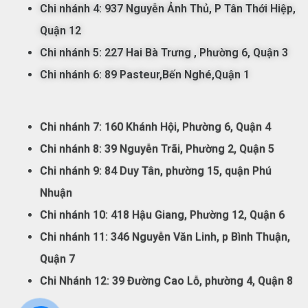
Chi nhánh 4: 937 Nguyễn Ảnh Thủ, P Tân Thới Hiệp,
Quận 12
Chi nhánh 5:
227 Hai Bà Trưng , Phường 6, Quận 3
Chi nhánh 6: 89 Pasteur,Bến Nghé,Quận 1
Chi nhánh 7:
160 Khánh Hội, Phường 6, Quận 4
Chi nhánh 8: 39 Nguyễn Trãi, Phường 2, Quận 5
Chi nhánh 9: 84 Duy Tân, phường 15, quận Phú
Nhuận
Chi nhánh 10: 418 Hậu Giang, Phường 12, Quận 6
Chi nhánh 11: 346 Nguyễn Văn Linh, p Bình Thuận,
Quận 7
Chi Nhánh 12: 39 Đường Cao Lỗ, phường 4, Quận 8