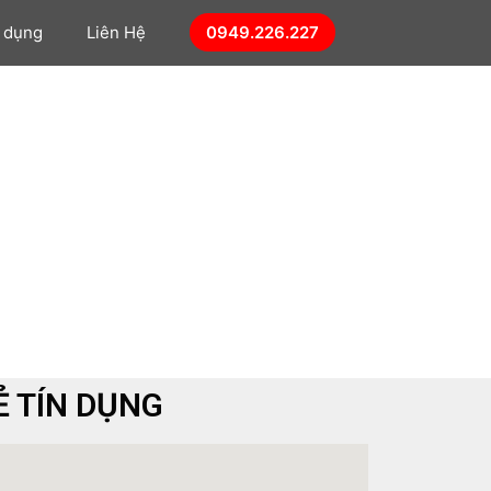
n dụng
Liên Hệ
0949.226.227
Ẻ TÍN DỤNG