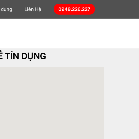
n dụng
Liên Hệ
0949.226.227
Ẻ TÍN DỤNG