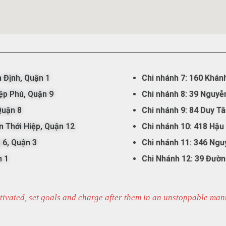
n
Đ
ịnh, Qu
ận
1
Chi nhánh 7:
160 Khánh
ệp Phú, Quận 9
Chi nhánh 8: 39 Nguyễn
Quận 8
Chi nhánh 9: 84 Duy T
n Thới Hiệp, Quận 12
Chi nhánh 10: 418 Hậu
 6, Quận 3
Chi nhánh 11: 346 Ngu
n 1
Chi Nhánh 12: 39 Đườn
ivated, set goals and charge after them in an unstoppable man